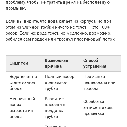
проблему, чтобы не тратить время на бесполезную
промывку.
Если вы видите, что вода капает из корпуса, но при
этом из уличной трубки ничего не течет — это 100%
засор. Если же вода течет, но медленно, возможно,
забился сам поддон или треснул пластиковый лоток.
Возможная
Способ
Симптом
причина
устранения
Вода течет по
Полный засор
Промывка
стене из-под
дренажной
пылесосом или
блока
трубки
тросом
Неприятный
Развитие
Обработка
запах
плесени в
антисептиком,
сырости из
поддоне/
промывка
блока
трубке
Трещина в