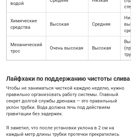
Средняя
Низкая
(прот
водой
стене
Низки
Химические
Высокая
Средняя
выбо
средства
средс
Высо
Механический
Очень высокая
Высокая
(прок
трос
трубк
Лайфхаки по поддержанию чистоты слива
Чтобы не заниматься чисткой каждую неделю, нужно
правильно организовать работу системы. Главный
секрет долгой службы дренажа — это правильный
уклон трубки. Вода должна течь под действием
гравитации без задержек.
Я заметил, что после установки уклона в 2 см на
каждый метр длины трубки протечки прекратились