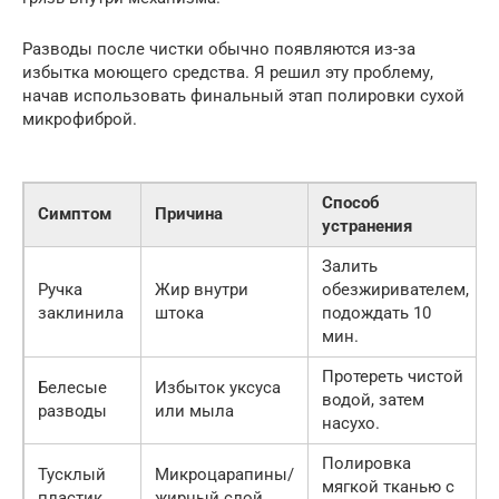
Разводы после чистки обычно появляются из-за
избытка моющего средства. Я решил эту проблему,
начав использовать финальный этап полировки сухой
микрофиброй.
Способ
Симптом
Причина
устранения
Залить
Ручка
Жир внутри
обезжиривателем,
заклинила
штока
подождать 10
мин.
Протереть чистой
Белесые
Избыток уксуса
водой, затем
разводы
или мыла
насухо.
Полировка
Тусклый
Микроцарапины/
мягкой тканью с
пластик
жирный слой