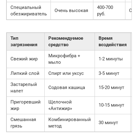
Специальный
400-700
Очень высокая
Сре
обезжириватель
руб.
Тип
Рекомендуемое
Время
С
загрязнения
средство
воздействия
о
Микрофибра +
Свежий жир
1-2 минуты
П
мыло
Липкий слой
Спирт или уксус
3-5 минут
Р
Застарелый
М
Содовая кашица
15-20 минут
налет
т
Пригоревший
Щелочной
З
10-15 минут
жир
«Антижир»
н
Смешанная
Комбинированный
З
30 минут
грязь
метод
+