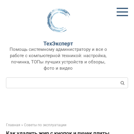
Перейти
к
контенту
ТехЭксперт
Помощь системному администратору и все о
работе с компьютерной техникой: настройка,
починка, ТОПы лучших устройств и обзоры,
фото и видео
Поиск:
Главная
»
Советы по эксплуатации
Как удалить жир с кнопок и ручек плиты