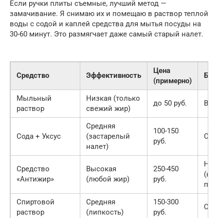
Если ручки плиты съемные, лучший метод —
замачивание. Я снимаю их и помещаю в раствор теплой
воды с содой и каплей средства для мытья посуды на
30-60 минут. Это размягчает даже самый старый налет.
Цена
Средство
Эффективность
Без
(примерно)
Мыльный
Низкая (только
до 50 руб.
Выс
раствор
свежий жир)
Средняя
100-150
Сода + Уксус
(застарелый
Сре
руб.
налет)
Низ
Средство
Высокая
250-450
(ну
«Антижир»
(любой жир)
руб.
пер
Спиртовой
Средняя
150-300
Сре
раствор
(липкость)
руб.