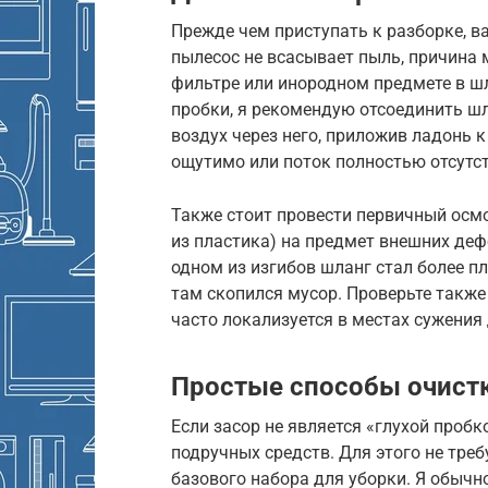
Прежде чем приступать к разборке, в
пылесос не всасывает пыль, причина
фильтре или инородном предмете в шл
пробки, я рекомендую отсоединить шл
воздух через него, приложив ладонь 
ощутимо или поток полностью отсутст
Также стоит провести первичный осмо
из пластика) на предмет внешних деф
одном из изгибов шланг стал более п
там скопился мусор. Проверьте также 
часто локализуется в местах сужения
Простые способы очистк
Если засор не является «глухой проб
подручных средств. Для этого не тре
базового набора для уборки. Я обыч