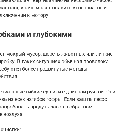
шиваю шланг вертикально на несколько часов,
пластика, иначе может появиться неприятный
одключении к мотору.
обками и глубокими
ает мокрый мусор, шерсть животных или липкие
робку. В таких ситуациях обычная проволока
требуются более продвинутые методы
ействия.
ециальные гибкие ершики с длинной ручкой. Они
зь из всех изгибов гофры. Если ваш пылесос
опробовать продуть засор в обратном
е воздуха.
 очистки: