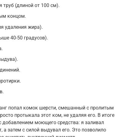
 труб (длиной от 100 см).
тым концом.
я удаления жира).
ыше 40-50 градусов).
а.
выдува).
динений.
протирки.
в.
ланг попал комок шерсти, смешанный с пролитым
осто протыкала этот ком, не удаляя его. В итоге
с добавлением моющего средства: я заливал
т, а затем с силой выдувал его. Это позволило