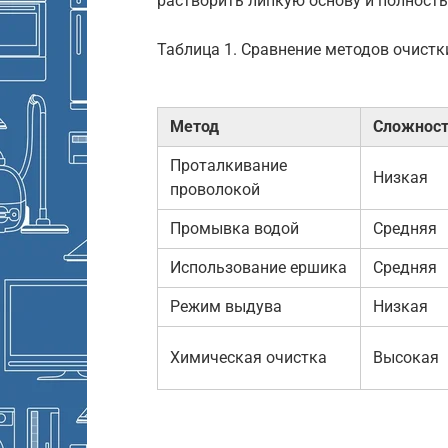
растворить липкую основу и полност
Таблица 1. Сравнение методов очистк
Метод
Сложнос
Проталкивание
Низкая
проволокой
Промывка водой
Средняя
Использование ершика
Средняя
Режим выдува
Низкая
Химическая очистка
Высокая