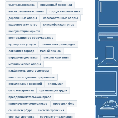
быстрая доставка
временный персонал
высоковольтные линии
городская логистика
деревянные опоры
железобетонные опоры
кадровое агентство
классификация опор
консультации юриста
корпоративное оборудование
курьерские услуги
линии электропередач
логистика города
малый бизнес
маршруты доставки
массив хранения
металлические опоры
надёжность энергосистемы
налоговое администрирование
обжалование решений
опоры лэп
оптоэлектроника
организация труда
предпринимательское право
привлечение сотрудников
проверки фнс
санкт-петербург
система хранения
срочная доставка
срочные отправления