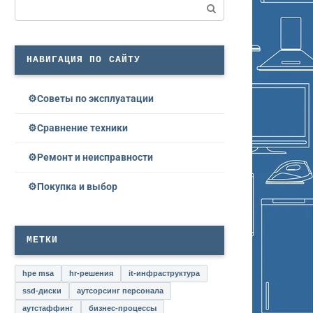
Поиск:
НАВИГАЦИЯ ПО САЙТУ
Советы по эксплуатации
Сравнение техники
Ремонт и неисправности
Покупка и выбор
МЕТКИ
hpe msa
hr-решения
it-инфраструктура
ssd-диски
аутсорсинг персонала
аутстаффинг
бизнес-процессы