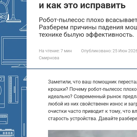
и как это исправить
Робот-пылесос плохо всасывает
Разберем причины падения мощ
технике былую эффективность.
На чтение:
7 мин
Опубликовано:
25 Июн 202
Смирнова
Заметили, что ваш помощник перестал
крошки? Почему робот-пылесос плохо
идеально? Современный рынок предла
любой из них свойственен износ и за
очистки часто приводит к тому, что 
старость устройства. Давайте разбер