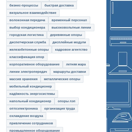
бизнес-процессы
быстрая доставка
визуальное взаимодействие
волоконная передача
временный персонал
выбор кондиционера
высоковольтные линии
городская логистика
деревянные опоры
диспетчерская служба
дисплейные модули
железобетонные опоры
кадровое агентство
классификация опор
корпоративное оборудование
летняя жара
линии электропередач
маршруты доставки
массив хранения
металлические опоры
мобильный кондиционер
надёжность энергосистемы
напольный кондиционер
опоры лэп
оптоэлектроника
организация труда
охлаждение воздуха
привлечение сотрудников
промышленное оборудование