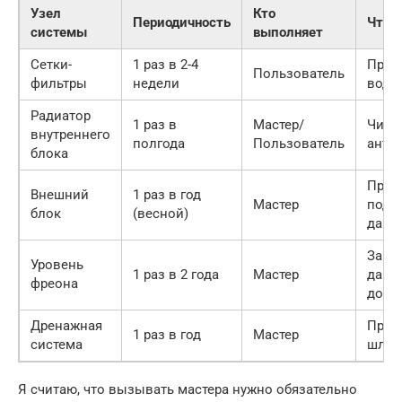
Узел
Кто
Периодичность
Что 
системы
выполняет
Сетки-
1 раз в 2-4
Пром
Пользователь
фильтры
недели
водо
Радиатор
1 раз в
Мастер/
Чист
внутреннего
полгода
Пользователь
анти
блока
Пром
Внешний
1 раз в год
Мастер
под
блок
(весной)
давл
Заме
Уровень
1 раз в 2 года
Мастер
давл
фреона
доза
Дренажная
Прод
1 раз в год
Мастер
система
шлан
Я считаю, что вызывать мастера нужно обязательно