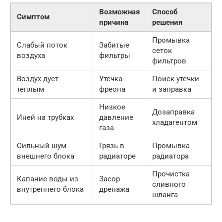
Возможная
Способ
Симптом
причина
решения
Промывка
Слабый поток
Забитые
сеток
воздуха
фильтры
фильтров
Воздух дует
Утечка
Поиск утечки
теплым
фреона
и заправка
Низкое
Дозаправка
Иней на трубках
давление
хладагентом
газа
Сильный шум
Грязь в
Промывка
внешнего блока
радиаторе
радиатора
Прочистка
Капание воды из
Засор
сливного
внутреннего блока
дренажа
шланга