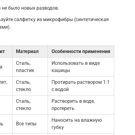
ы не было новых разводов.
ьзуйте салфетку из микрофибры (синтетическая
ами).
ит
Материал
Особенности применения
Сталь,
Использовать в виде
на
пластик
кашицы
ет,
Сталь,
Протирать раствором 1:1
стекло
с водой
Сталь,
Растворить в воде,
стекло
протереть
Наносить на влажную
ль
Все типы
губку