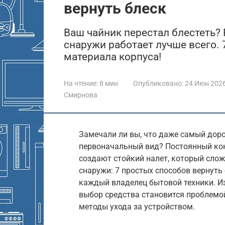
вернуть блеск
Ваш чайник перестал блестеть? 
снаружи работает лучше всего.
материала корпуса!
На чтение:
8 мин
Опубликовано:
24 Июн 202
Смирнова
Замечали ли вы, что даже самый доро
первоначальный вид? Постоянный кон
создают стойкий налет, который сло
снаружи: 7 простых способов вернуть 
каждый владелец бытовой техники. И
выбор средства становится проблемой
методы ухода за устройством.