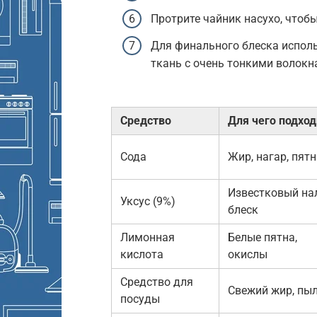
Протрите чайник насухо, чтоб
Для финального блеска испол
ткань с очень тонкими волокн
Средство
Для чего подход
Сода
Жир, нагар, пят
Известковый нал
Уксус (9%)
блеск
Лимонная
Белые пятна,
кислота
окислы
Средство для
Свежий жир, пы
посуды