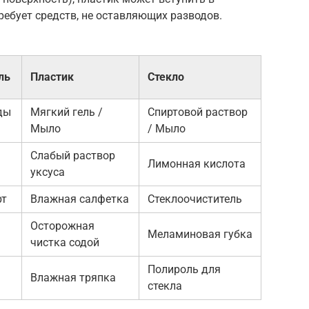
ребует средств, не оставляющих разводов.
ль
Пластик
Стекло
ды
Мягкий гель /
Спиртовой раствор
Мыло
/ Мыло
Слабый раствор
Лимонная кислота
уксуса
рт
Влажная салфетка
Стеклоочиститель
Осторожная
Меламиновая губка
чистка содой
Полироль для
Влажная тряпка
стекла