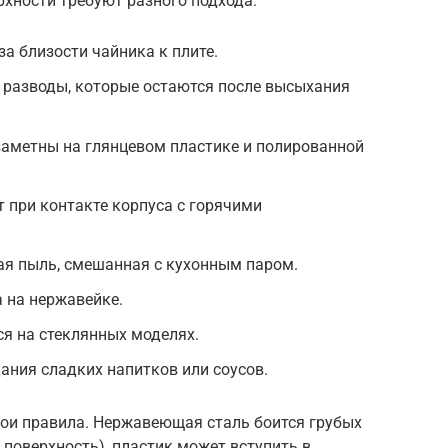
рхности требуют разного подхода.
за близости чайника к плите.
 разводы, которые остаются после высыхания
заметны на глянцевом пластике и полированной
 при контакте корпуса с горячими
ая пыль, смешанная с кухонным паром.
 на нержавейке.
ся на стеклянных моделях.
дания сладких напитков или соусов.
ои правила. Нержавеющая сталь боится грубых
 поверхность), пластик может вступить в