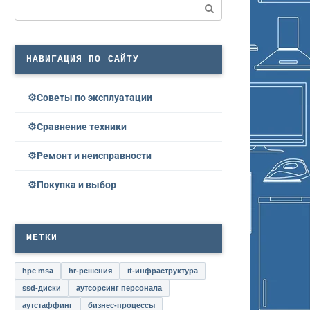
Поиск:
НАВИГАЦИЯ ПО САЙТУ
Советы по эксплуатации
Сравнение техники
Ремонт и неисправности
Покупка и выбор
МЕТКИ
hpe msa
hr-решения
it-инфраструктура
ssd-диски
аутсорсинг персонала
аутстаффинг
бизнес-процессы