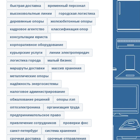
быстрая доставка
временный персонал
высоковольтные линии
городская логистика
деревянные опоры
железобетонные опоры
кадровое агентство
классификация опор
консультации юриста
корпоративное оборудование
курьерские услуги
линии электропередач
логистика города
малый бизнес
маршруты доставки
массив хранения
металлические опоры
надёжность энергосистемы
налоговое администрирование
обжалование решений
опоры лэп
оптоэлектроника
организация труда
предпринимательское право
привлечение сотрудников
проверки фнс
санкт-петербург
система хранения
срочная доставка
срочные отправления