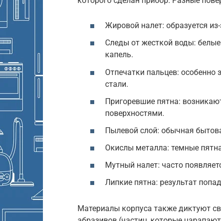
которого сделан прибор. Разные пове
Жировой налет: образуется из-
Следы от жесткой воды: белые
капель.
Отпечатки пальцев: особенно 
стали.
Пригоревшие пятна: возникают
поверхностями.
Пылевой слой: обычная бытов
Окислы металла: темные пятна
Мутный налет: часто появляет
Липкие пятна: результат попа
Материалы корпуса также диктуют св
абразивов (частиц, которые царапают