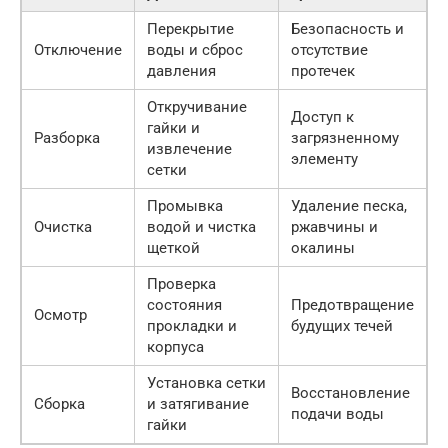
Перекрытие
Безопасность и
Отключение
воды и сброс
отсутствие
давления
протечек
Откручивание
Доступ к
гайки и
Разборка
загрязненному
извлечение
элементу
сетки
Промывка
Удаление песка,
Очистка
водой и чистка
ржавчины и
щеткой
окалины
Проверка
состояния
Предотвращение
Осмотр
прокладки и
будущих течей
корпуса
Установка сетки
Восстановление
Сборка
и затягивание
подачи воды
гайки