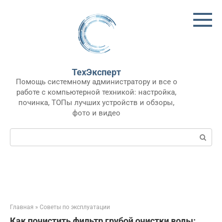
Перейти
к
контенту
ТехЭксперт
Помощь системному администратору и все о
работе с компьютерной техникой: настройка,
починка, ТОПы лучших устройств и обзоры,
фото и видео
Поиск:
Главная
»
Советы по эксплуатации
Как почистить фильтр грубой очистки воды: