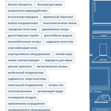
бизнес-процессы
быстрая доставка
визуальное взаимодействие
волоконная передача
временный персонал
выбор кондиционера
высоковольтные линии
городская логистика
деревянные опоры
диспетчерская служба
дисплейные модули
железобетонные опоры
кадровое агентство
классификация опор
корпоративное оборудование
летняя жара
линии электропередач
маршруты доставки
массив хранения
металлические опоры
мобильный кондиционер
надёжность энергосистемы
напольный кондиционер
опоры лэп
оптоэлектроника
организация труда
охлаждение воздуха
привлечение сотрудников
промышленное оборудование