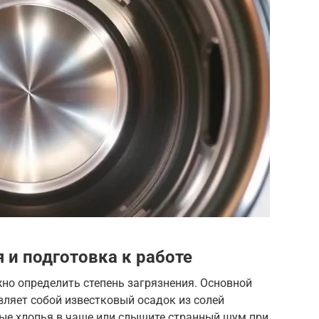
 и подготовка к работе
жно определить степень загрязнения. Основной
вляет собой известковый осадок из солей
лые хлопья в чаше или слышите странный шум при