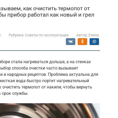
азываем, как очистить термопот от
бы прибор работал как новый и грел
6
Рубрика:
Советы по эксплуатации
Автор:
Елена
боре стала нагреваться дольше, а на стенках
Выбор способа очистки часто вызывает
и и народных рецептов. Проблема актуальна для
жесткая вода быстро портит нагревательный
ак очистить термопот от накипи, чтобы вернуть
 срок службы.