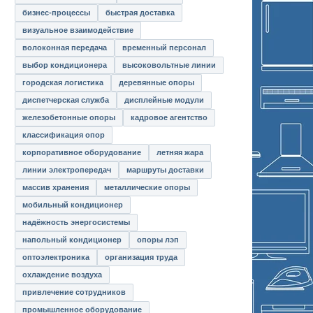
бизнес-процессы
быстрая доставка
визуальное взаимодействие
волоконная передача
временный персонал
выбор кондиционера
высоковольтные линии
городская логистика
деревянные опоры
диспетчерская служба
дисплейные модули
железобетонные опоры
кадровое агентство
классификация опор
корпоративное оборудование
летняя жара
линии электропередач
маршруты доставки
массив хранения
металлические опоры
мобильный кондиционер
надёжность энергосистемы
напольный кондиционер
опоры лэп
оптоэлектроника
организация труда
охлаждение воздуха
привлечение сотрудников
промышленное оборудование