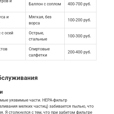
тров и
Баллон с соплом
400-700 руб.
уса и
Мягкая, без
100-200 руб.
ворса
 с осей
Острые,
100-300 руб.
стальные
ктов
Спиртовые
200-400 руб.
салфетки
бслуживания
и
амые уязвимые части. HEPA-фильтр
ливания мелких частиц) забивается пылью, что
. Я столкнулся с тем, что при забитом фильтре