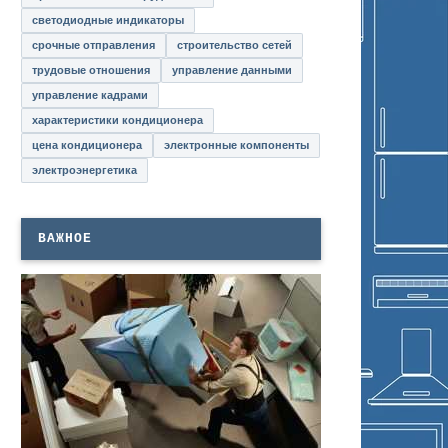
светодиодные индикаторы
срочные отправления
строительство сетей
трудовые отношения
управление данными
управление кадрами
характеристики кондиционера
цена кондиционера
электронные компоненты
электроэнергетика
ВАЖНОЕ