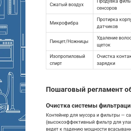
Продувка филь
Сжатый воздух
сенсоров
Протирка корп
Микрофибра
датчиков
Удаление волос
Пинцет/Ножницы
щеток
Изопропиловый
Очистка конта
спирт
зарядки
Пошаговый регламент о
Очистка системы фильтраци
Контейнер для мусора и фильтры — с
(высокоэффективный фильтр для улав
ведет к падению мощности всасывания