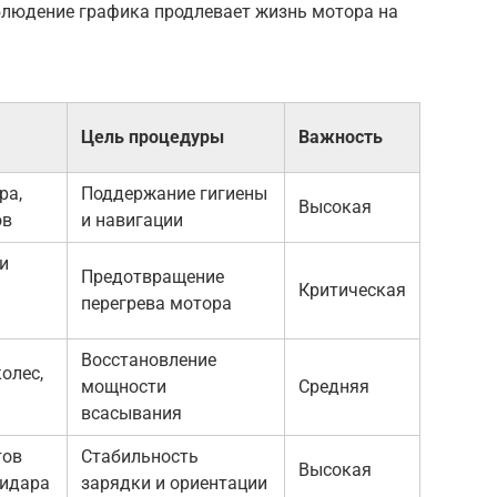
облюдение графика продлевает жизнь мотора на
Цель процедуры
Важность
ра,
Поддержание гигиены
Высокая
ов
и навигации
и
Предотвращение
Критическая
перегрева мотора
Восстановление
олес,
мощности
Средняя
всасывания
тов
Стабильность
Высокая
лидара
зарядки и ориентации