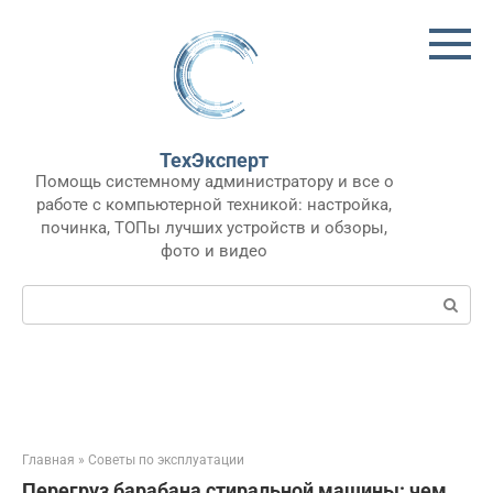
Перейти
к
контенту
ТехЭксперт
Помощь системному администратору и все о
работе с компьютерной техникой: настройка,
починка, ТОПы лучших устройств и обзоры,
фото и видео
Поиск:
Главная
»
Советы по эксплуатации
Перегруз барабана стиральной машины: чем