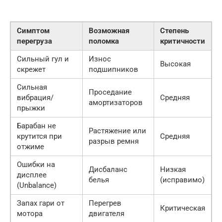
Симптом
Возможная
Степень
перегруза
поломка
критичности
Сильный гул и
Износ
Высокая
скрежет
подшипников
Сильная
Проседание
вибрация/
Средняя
амортизаторов
прыжки
Барабан не
Растяжение или
крутится при
Средняя
разрыв ремня
отжиме
Ошибки на
Дисбаланс
Низкая
дисплее
белья
(исправимо)
(Unbalance)
Запах гари от
Перегрев
Критическая
мотора
двигателя