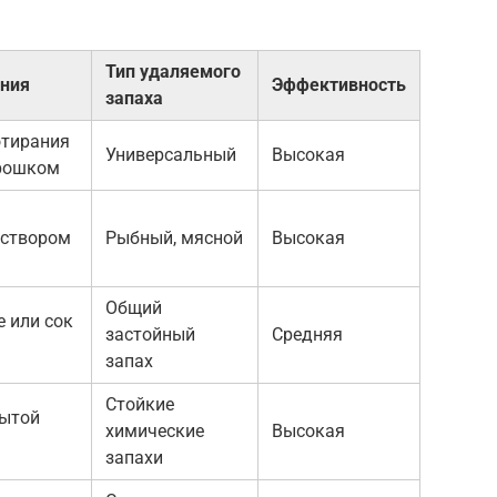
Тип удаляемого
ения
Эффективность
запаха
отирания
Универсальный
Высокая
орошком
аствором
Рыбный, мясной
Высокая
Общий
 или сок
застойный
Средняя
запах
Стойкие
рытой
химические
Высокая
запахи