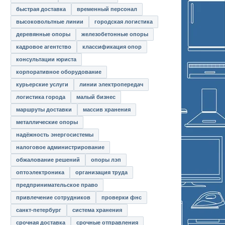
быстрая доставка
временный персонал
высоковольтные линии
городская логистика
деревянные опоры
железобетонные опоры
кадровое агентство
классификация опор
консультации юриста
корпоративное оборудование
курьерские услуги
линии электропередач
логистика города
малый бизнес
маршруты доставки
массив хранения
металлические опоры
надёжность энергосистемы
налоговое администрирование
обжалование решений
опоры лэп
оптоэлектроника
организация труда
предпринимательское право
привлечение сотрудников
проверки фнс
санкт-петербург
система хранения
срочная доставка
срочные отправления