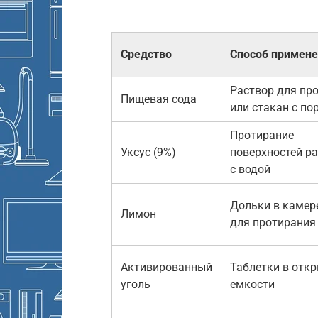
Средство
Способ примен
Раствор для пр
Пищевая сода
или стакан с п
Протирание
Уксус (9%)
поверхностей р
с водой
Дольки в камере
Лимон
для протирания
Активированный
Таблетки в отк
уголь
емкости