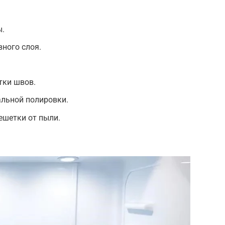
ы.
вного слоя.
тки швов.
льной полировки.
ешетки от пыли.