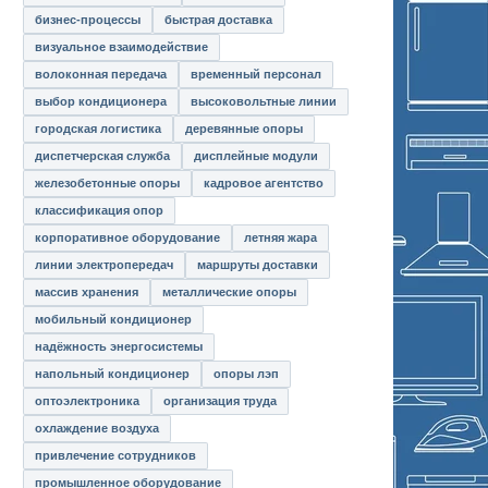
бизнес-процессы
быстрая доставка
визуальное взаимодействие
волоконная передача
временный персонал
выбор кондиционера
высоковольтные линии
городская логистика
деревянные опоры
диспетчерская служба
дисплейные модули
железобетонные опоры
кадровое агентство
классификация опор
корпоративное оборудование
летняя жара
линии электропередач
маршруты доставки
массив хранения
металлические опоры
мобильный кондиционер
надёжность энергосистемы
напольный кондиционер
опоры лэп
оптоэлектроника
организация труда
охлаждение воздуха
привлечение сотрудников
промышленное оборудование