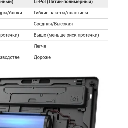
онный)
Li-Pol (Литий-полимерный)
дры/блоки
Гибкие пакеты/пластины
Средняя/Высокая
протечки)
Выше (меньше риск протечки)
Легче
зводстве
Дороже