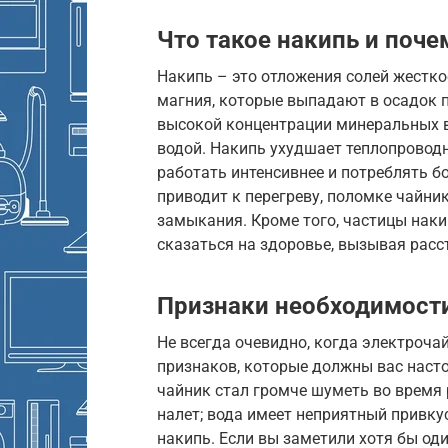
Что такое накипь и поче
Накипь – это отложения солей жестко
магния, которые выпадают в осадок п
высокой концентрации минеральных ве
водой. Накипь ухудшает теплопроводн
работать интенсивнее и потреблять б
приводит к перегреву, поломке чайни
замыкания. Кроме того, частицы накип
сказаться на здоровье, вызывая расс
Признаки необходимост
Не всегда очевидно, когда электроча
признаков, которые должны вас наст
чайник стал громче шуметь во время 
налет; вода имеет неприятный привку
накипь. Если вы заметили хотя бы оди