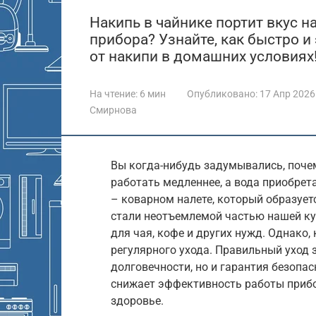
Накипь в чайнике портит вкус 
прибора? Узнайте, как быстро 
от накипи в домашних условиях!
На чтение:
6 мин
Опубликовано:
17 Апр 2026
Смирнова
Вы когда-нибудь задумывались, поче
работать медленнее, а вода приобрет
– коварном налете, который образует
стали неотъемлемой частью нашей кух
для чая, кофе и других нужд. Однако,
регулярного ухода. Правильный уход з
долговечности, но и гарантия безопа
снижает эффективность работы прибо
здоровье.