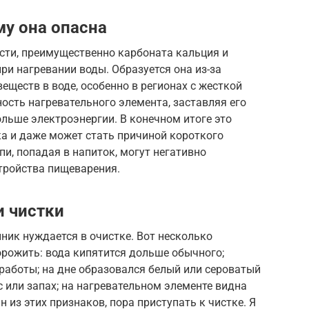
му она опасна
сти, преимущественно карбоната кальция и
ри нагревании воды. Образуется она из-за
ществ в воде, особенно в регионах с жесткой
ость нагревательного элемента, заставляя его
ольше электроэнергии. В конечном итоге это
ка и даже может стать причиной короткого
и, попадая в напиток, могут негативно
тройства пищеварения.
и чистки
йник нуждается в очистке. Вот несколько
орожить: вода кипятится дольше обычного;
работы; на дне образовался белый или сероватый
с или запах; на нагревательном элементе видна
н из этих признаков, пора приступать к чистке. Я