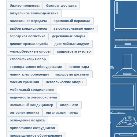
бизнес-процессы
быстрая доставка
визуальное взаимодействие
волоконная передача
временный персонал
выбор кондиционера
высоковольтные линии
городская логистика
деревянные опоры
диспетчерская служба
дисплейные модули
железобетонные опоры
кадровое агентство
классификация опор
корпоративное оборудование
летняя жара
линии электропередач
маршруты доставки
массив хранения
металлические опоры
мобильный кондиционер
надёжность энергосистемы
напольный кондиционер
опоры лэп
оптоэлектроника
организация труда
охлаждение воздуха
привлечение сотрудников
промышленное оборудование