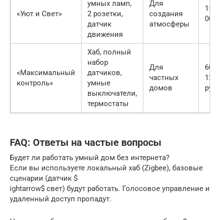
умных ламп,
Для
15 0
«Уют и Свет»
2 розетки,
создания
000 
датчик
атмосферы
движения
Хаб, полный
набор
Для
60 0
«Максимальный
датчиков,
частных
120 
контроль»
умные
домов
руб.
выключатели,
термостаты
FAQ: Ответы на частые вопросы
Будет ли работать умный дом без интернета?
Если вы используете локальный хаб (Zigbee), базовые
сценарии (датчик $
ightarrow$ свет) будут работать. Голосовое управление и
удаленный доступ пропадут.