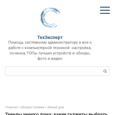
Перейти
к
контенту
ТехЭксперт
Помощь системному администратору и все о
работе с компьютерной техникой: настройка,
починка, ТОПы лучших устройств и обзоры,
фото и видео
Поиск:
Главная
»
Обзоры техники
»
Умный дом
Тренды умного дома: какие гаджеты выбрать