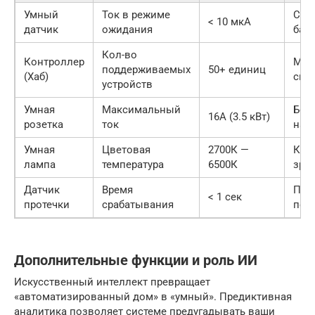
Умный
Ток в режиме
Сро
< 10 мкА
датчик
ожидания
бат
Кол-во
Контроллер
Мас
поддерживаемых
50+ единиц
(Хаб)
сис
устройств
Умная
Максимальный
Без
16А (3.5 кВт)
розетка
ток
нагр
Умная
Цветовая
2700К —
Ком
лампа
температура
6500К
зре
Датчик
Время
Пре
< 1 сек
протечки
срабатывания
пот
Дополнительные функции и роль ИИ
Искусственный интеллект превращает
«автоматизированный дом» в «умный». Предиктивная
аналитика позволяет системе предугадывать ваши