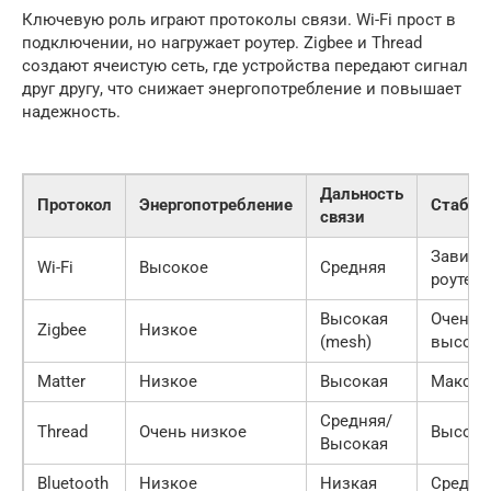
Ключевую роль играют протоколы связи. Wi-Fi прост в
подключении, но нагружает роутер. Zigbee и Thread
создают ячеистую сеть, где устройства передают сигнал
друг другу, что снижает энергопотребление и повышает
надежность.
Дальность
Протокол
Энергопотребление
Стабил
связи
Зависи
Wi-Fi
Высокое
Средняя
роутера
Высокая
Очень
Zigbee
Низкое
(mesh)
высока
Matter
Низкое
Высокая
Максим
Средняя/
Thread
Очень низкое
Высока
Высокая
Bluetooth
Низкое
Низкая
Средня