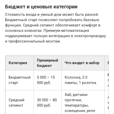
Бюджет и ценовые категории
Стоимость входа в умный дом может быть разной.
Бюджетный старт позволяет попробовать базовые
функции. Средний сегмент обеспечивает комфорт в
основных комнатах. Премиум-автоматизация
подразумевает полную интеграцию в электропроводку
и профессиональный монтаж.
Примерный
Категория
Что входит в набор
Рез
бюджет
Ба
Бюджетный
5 000 – 15
Колонка, 2-3
го
старт
000 руб.
лампы, 1 розетка
ко
Хаб, датчики
Ав
Средний
30 000 – 80
протечки,
кли
сегмент
000 руб.
температуры,
без
освещения, реле