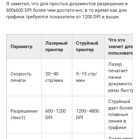
Я заметил, что для простых документов разрешение в
600х600 DPI более чем достаточно, в то время как для
графики требуются показатели от 1200 DPI и выше.
Что это
Лазерный
Струйный
Параметр
значит для
принтер
принтер
пользователя
Лазер
печатает
Скорость
20–40
5–15 стр/
пачки
печати
стр/мин
мин
документов в
разы быстрее
Струйный
дает более
Разрешение
600–1200
1200–4800
плавные
(текст)
DPI
DPI
линии в
графике
Лазер реже