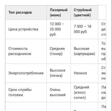
Лазерный
Струйный
Тип расходов
(моно)
(цветной)
12 000 –
Стру
7 000 – 18
Цена устройства
25 000
деше
000 руб.
руб.
старт
Тоне
Стоимость
Средняя
Высокая
выго
расходников
(тонер)
(картриджи)
при 
объе
Стру
Высокое
Энергопотребление
Низкое
экон
(печка)
по то
Средний
Лазе
Срок службы
Очень
(износ
наде
головки
высокий
сопел)
долг
Лазе