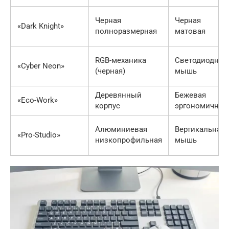
Черная
Черная
«Dark Knight»
полноразмерная
матовая
RGB-механика
Светодиодная
«Cyber Neon»
(черная)
мышь
Деревянный
Бежевая
«Eco-Work»
корпус
эргономичная
Алюминиевая
Вертикальная
«Pro-Studio»
низкопрофильная
мышь