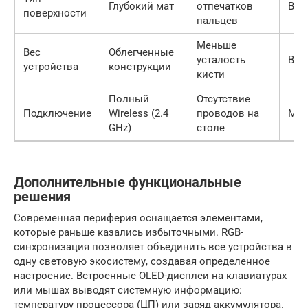
Глубокий мат
отпечатков
Выс
поверхности
пальцев
Меньше
Вес
Облегченные
усталость
Выс
устройства
конструкции
кисти
Полный
Отсутствие
Подключение
Wireless (2.4
проводов на
Мак
GHz)
столе
Дополнительные функциональные
решения
Современная периферия оснащается элементами,
которые раньше казались избыточными. RGB-
синхронизация позволяет объединить все устройства в
одну световую экосистему, создавая определенное
настроение. Встроенные OLED-дисплеи на клавиатурах
или мышах выводят системную информацию:
температуру процессора (ЦП) или заряд аккумулятора.