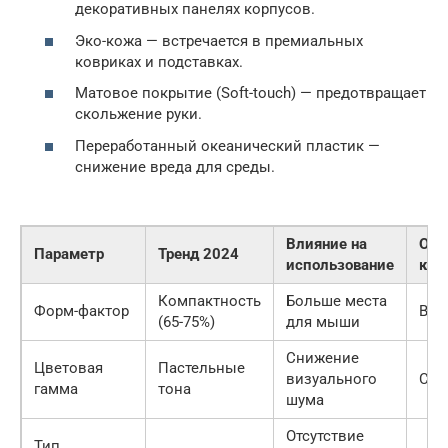
декоративных панелях корпусов.
Эко-кожа — встречается в премиальных
ковриках и подставках.
Матовое покрытие (Soft-touch) — предотвращает
скольжение руки.
Переработанный океанический пластик —
снижение вреда для среды.
Влияние на
Оце
Параметр
Тренд 2024
использование
ком
Компактность
Больше места
Форм-фактор
Выс
(65-75%)
для мыши
Снижение
Цветовая
Пастельные
визуального
Сре
гамма
тона
шума
Отсутствие
Тип