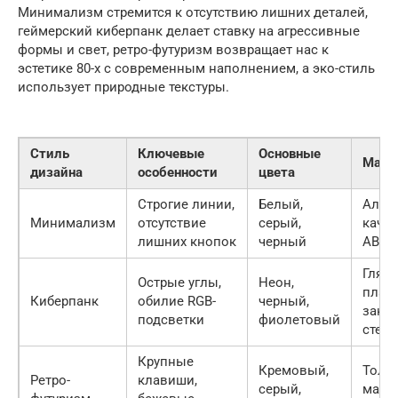
Минимализм стремится к отсутствию лишних деталей,
геймерский киберпанк делает ставку на агрессивные
формы и свет, ретро-футуризм возвращает нас к
эстетике 80-х с современным наполнением, а эко-стиль
использует природные текстуры.
Стиль
Ключевые
Основные
Мате
дизайна
особенности
цвета
Строгие линии,
Белый,
Алюм
Минимализм
отсутствие
серый,
каче
лишних кнопок
черный
ABS-
Глян
Острые углы,
Неон,
пласт
Киберпанк
обилие RGB-
черный,
зака
подсветки
фиолетовый
стекл
Крупные
Кремовый,
Толс
Ретро-
клавиши,
серый,
мато