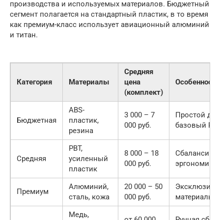
производства и используемых материалов. Бюджетный
сегмент полагается на стандартный пластик, в то время
как премиум-класс использует авиационный алюминий
и титан.
Средняя
Категория
Материалы
цена
Особенност
(комплект)
ABS-
3 000 – 7
Простой диз
Бюджетная
пластик,
000 руб.
базовый RG
резина
PBT,
8 000 – 18
Сбалансиро
Средняя
усиленный
000 руб.
эргономика
пластик
Алюминий,
20 000 – 50
Эксклюзив
Премиум
сталь, кожа
000 руб.
материалы, 
Медь,
от 60 000
Ручная сборк