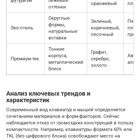
футуризм
бежевые
оранжевый
плас
оттенки
Округлые
Зеленый,
Пере
формы,
Эко-стиль
коричневый,
пласт
натуральные
песочный
проб
вставки
Тонкие
Графит,
корпуса,
Авиа
Премиум-тек
серебро,
металлический
алюм
золото
блеск
Анализ ключевых трендов и
характеристик
Современный вид клавиатур и мышей определяется
сочетанием материалов и форм-факторов. Сейчас
наблюдается отказ от громоздких конструкций в пользу
компактности. Например, клавиатуры формата 60% или
TKL (без цифрового блока) освобождают место на