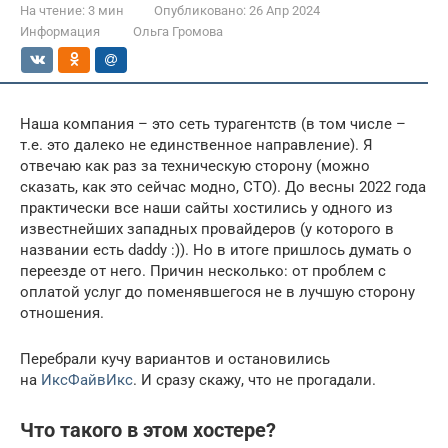
На чтение:
3 мин
Опубликовано:
26 Апр 2024
Информация
Ольга Громова
Наша компания – это сеть турагентств (в том числе –
т.е. это далеко не единственное направление). Я
отвечаю как раз за техническую сторону (можно
сказать, как это сейчас модно, CTO). До весны 2022 года
практически все наши сайты хостились у одного из
известнейших западных провайдеров (у которого в
названии есть daddy :)). Но в итоге пришлось думать о
переезде от него. Причин несколько: от проблем с
оплатой услуг до поменявшегося не в лучшую сторону
отношения.
Перебрали кучу вариантов и остановились
на
ИксФайвИкс
. И сразу скажу, что не прогадали.
Что такого в этом хостере?