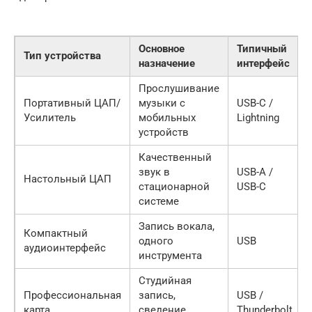
Основное
Типичный
Тип устройства
назначение
интерфейс
Прослушивание
Портативный ЦАП/
музыки с
USB-C /
Усилитель
мобильных
Lightning
устройств
Качественный
звук в
USB-A /
Настольный ЦАП
стационарной
USB-C
системе
Запись вокала,
Компактный
одного
USB
аудиоинтерфейс
инструмента
Студийная
Профессиональная
запись,
USB /
карта
сведение
Thunderbolt