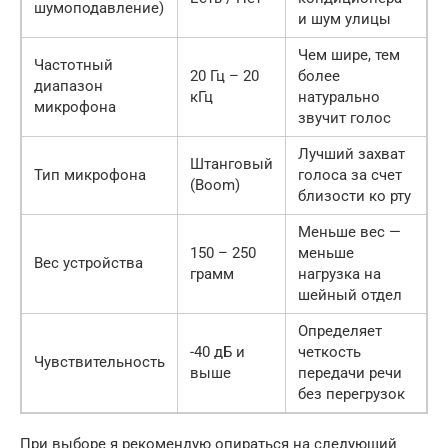
шумоподавление)
и шум улицы
Чем шире, тем
Частотный
20 Гц – 20
более
диапазон
кГц
натурально
микрофона
звучит голос
Лучший захват
Штанговый
Тип микрофона
голоса за счет
(Boom)
близости ко рту
Меньше вес —
150 – 250
меньше
Вес устройства
грамм
нагрузка на
шейный отдел
Определяет
-40 дБ и
четкость
Чувствительность
выше
передачи речи
без перегрузок
При выборе я рекомендую опираться на следующий