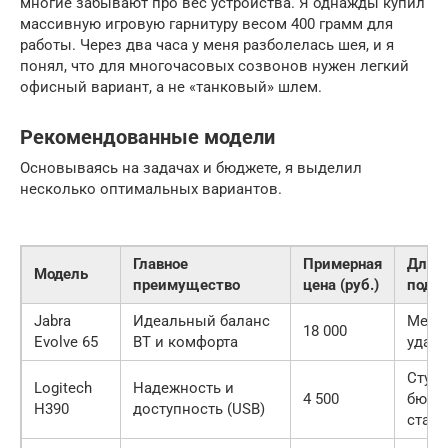
многие забывают про вес устройства. Я однажды купил
массивную игровую гарнитуру весом 400 грамм для
работы. Через два часа у меня разболелась шея, и я
понял, что для многочасовых созвонов нужен легкий
офисный вариант, а не «танковый» шлем.
Рекомендованные модели
Основываясь на задачах и бюджете, я выделил
несколько оптимальных вариантов.
Главное
Примерная
Для к
Модель
преимущество
цена (руб.)
подх
Jabra
Идеальный баланс
Мене
18 000
Evolve 65
BT и комфорта
удал
Студе
Logitech
Надежность и
4 500
бюдж
H390
доступность (USB)
старт