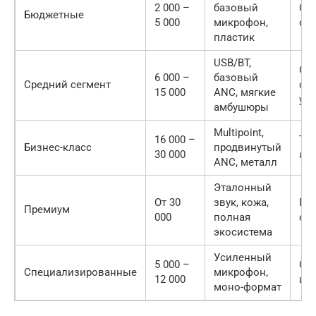
2 000 –
базовый
Сту
Бюджетные
5 000
микрофон,
со
пластик
USB/BT,
Оф
6 000 –
базовый
Средний сегмент
сот
15 000
ANC, мягкие
уд
амбушюры
Multipoint,
16 000 –
То
Бизнес-класс
продвинутый
30 000
ак
ANC, металл
Эталонный
От 30
звук, кожа,
Пр
Премиум
000
полная
спи
экосистема
Усиленный
5 000 –
Оп
Специализированные
микрофон,
12 000
це
моно-формат