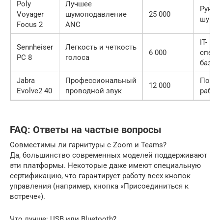
Poly
Лучшее
Руков
Voyager
шумоподавление
25 000
шумн
Focus 2
ANC
IT-
Sennheiser
Легкость и четкость
6 000
спец
PC 8
голоса
базо
Jabra
Профессиональный
Пост
12 000
Evolve2 40
проводной звук
работ
FAQ: Ответы на частые вопросы
Совместимы ли гарнитуры с Zoom и Teams?
Да, большинство современных моделей поддерживают
эти платформы. Некоторые даже имеют специальную
сертификацию, что гарантирует работу всех кнопок
управления (например, кнопка «Присоединиться к
встрече»).
Что лучше: USB или Bluetooth?