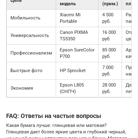
Цель
модель
(прим.)
плюс
Xiaomi Mi
4 500
Разме
Мобильность
Portable
руб.
паве
Canon PIXMA
16 000
Отли
Универсальность
TS5350
руб.
цвет 
Epson SureColor
85 000
Архи
Профессионализм
P700
руб.
каче
7 000
Прос
Быстрые фото
HP Sprocket
руб.
наст
Epson L805
28 000
Деше
Экономия
(СНПЧ)
руб.
печат
FAQ: Ответы на частые вопросы
Какая бумага лучше: глянцевая или матовая?
Глянцевая дает более яркие цвета и глубокий черный,