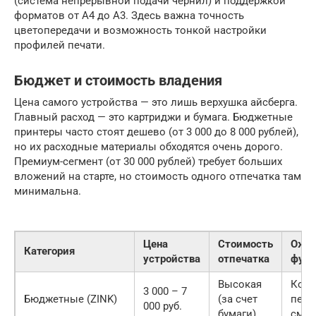
(система непрерывной подачи чернил) и поддержкой
форматов от A4 до A3. Здесь важна точность
цветопередачи и возможность тонкой настройки
профилей печати.
Бюджет и стоимость владения
Цена самого устройства — это лишь верхушка айсберга.
Главный расход — это картриджи и бумага. Бюджетные
принтеры часто стоят дешево (от 3 000 до 8 000 рублей),
но их расходные материалы обходятся очень дорого.
Премиум-сегмент (от 30 000 рублей) требует больших
вложений на старте, но стоимость одного отпечатка там
минимальна.
Цена
Стоимость
Ожи
Категория
устройства
отпечатка
функ
Высокая
Комп
3 000 – 7
Бюджетные (ZINK)
(за счет
печа
000 руб.
бумаги)
смар