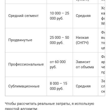
Хоро
10 000 – 25
каче
Средний сегмент
Средняя
000 руб.
форм
Wi-Fi
Форм
25 000 – 50
Низкая
высо
Продвинутые
000 руб.
(СНПЧ)
точн
цвет
Форм
от 60 000
Зависит
архи
Профессиональные
руб.
от объема
черн
про
Защ
8 000 – 15
Сублимационные
Средняя
слой
000 руб.
скор
Чтобы рассчитать реальные затраты, я использую
простой алгоритм: