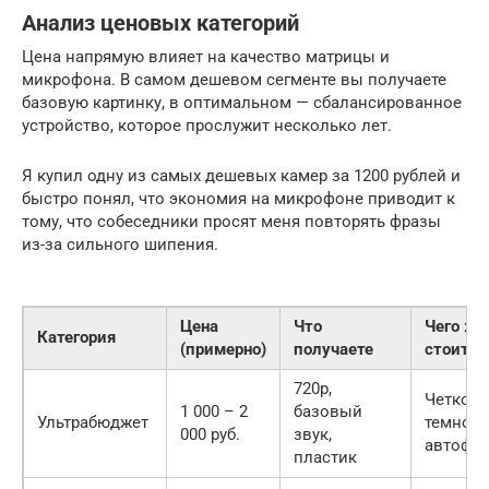
Анализ ценовых категорий
Цена напрямую влияет на качество матрицы и
микрофона. В самом дешевом сегменте вы получаете
базовую картинку, в оптимальном — сбалансированное
устройство, которое прослужит несколько лет.
Я купил одну из самых дешевых камер за 1200 рублей и
быстро понял, что экономия на микрофоне приводит к
тому, что собеседники просят меня повторять фразы
из-за сильного шипения.
Цена
Что
Чего жд
Категория
(примерно)
получаете
стоит
720p,
Четкост
1 000 – 2
базовый
Ультрабюджет
темноте
000 руб.
звук,
автофок
пластик