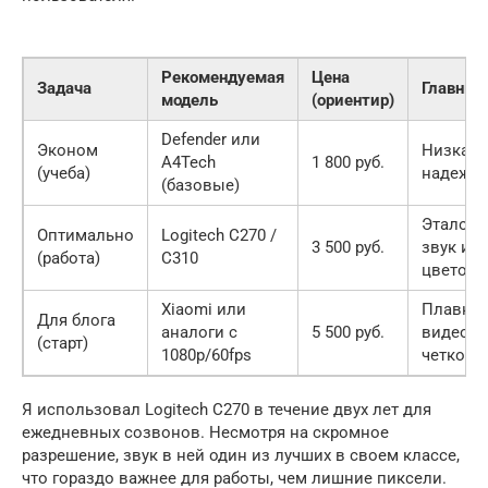
Рекомендуемая
Цена
Задача
Главный
модель
(ориентир)
Defender или
Эконом
Низкая 
A4Tech
1 800 руб.
(учеба)
надежно
(базовые)
Эталон
Оптимально
Logitech C270 /
3 500 руб.
звук и
(работа)
C310
цветопе
Xiaomi или
Плавнос
Для блога
аналоги с
5 500 руб.
видео,
(старт)
1080p/60fps
четкост
Я использовал Logitech C270 в течение двух лет для
ежедневных созвонов. Несмотря на скромное
разрешение, звук в ней один из лучших в своем классе,
что гораздо важнее для работы, чем лишние пиксели.