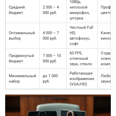
1080p,
Средний
2 000 – 4
неплохой
Профес
бюджет
000 руб.
микрофон,
цветопе
шторка
Честный Full
Оптимальный
4 000 – 7
HD,
Качеств
выбор
000 руб.
автофокус,
кинока
софт
60 FPS,
Студийн
Продвинутый
7 000 – 10
отличный
освеще
бюджет
000 руб.
звук, стекло
компле
Работающее
Минимальный
до 1 000
Любого 
изображение
набор
руб.
звука
(VGA/HD)