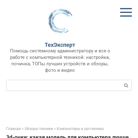
Перейти
к
контенту
ТехЭксперт
Помощь системному администратору и все о
работе с компьютерной техникой: настройка,
починка, ТОПы лучших устройств и обзоры,
фото и видео
Поиск:
Главная
»
Обзоры техники
»
Компьютеры и оргтехника
3d-очки: какая модель для компьютера лучше