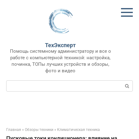
Перейти
к
контенту
ТехЭксперт
Помощь системному администратору и все о
работе с компьютерной техникой: настройка,
починка, ТОПы лучших устройств и обзоры,
фото и видео
Поиск:
Главная
»
Обзоры техники
»
Климатическая техника
Пусковые токи кондиционера: влияние на