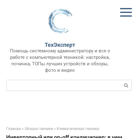
Перейти
к
контенту
ТехЭксперт
Помощь системному администратору и все о
работе с компьютерной техникой: настройка,
починка, ТОПы лучших устройств и обзоры,
фото и видео
Поиск:
Главная
»
Обзоры техники
»
Климатическая техника
Инверторный или on-off кондиционер: в чем