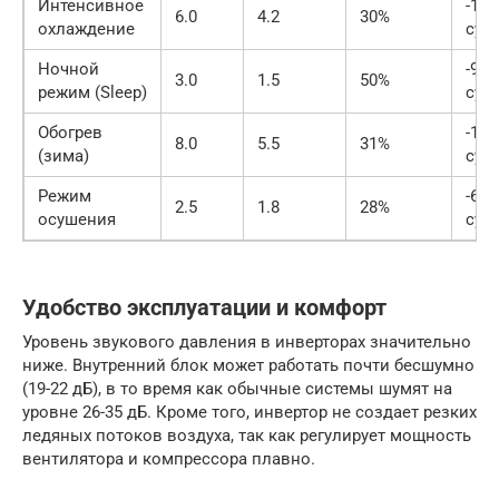
Интенсивное
-120
6.0
4.2
30%
охлаждение
сут
Ночной
-90 
3.0
1.5
50%
режим (Sleep)
сут
Обогрев
-180
8.0
5.5
31%
(зима)
сут
Режим
-60 
2.5
1.8
28%
осушения
сут
Удобство эксплуатации и комфорт
Уровень звукового давления в инверторах значительно
ниже. Внутренний блок может работать почти бесшумно
(19-22 дБ), в то время как обычные системы шумят на
уровне 26-35 дБ. Кроме того, инвертор не создает резких
ледяных потоков воздуха, так как регулирует мощность
вентилятора и компрессора плавно.