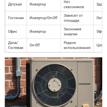
Нет
Детская
Инвертор
Здоро
сквозняков
Зависит от
Гостиная
Инвертор/On-Off
Охлаж
площади
Экономия
Офис
Инвертор
Эффек
энергии
Дача/
Редкое
On-Off
Цена
Гостевая
использование