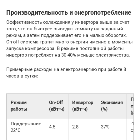
Производительность и энергопотребление
Эффективность охлаждения у инвертора выше за счет
того, что он быстрее выводит комнату на заданный
режим, а затем поддерживает его на малых оборотах.
On-off система тратит много энергии именно в моменты
запуска компрессора. В режиме постоянной работы
инвертор потребляет на 30-40% меньше электричества.
Примерные расходы на электроэнергию при работе 8
часов в сутки:
При
Режим
On-Off
Инвертор
Экономия
сто
работы
(кВт⋅ч)
(кВт⋅ч)
(%)
(руб
Поддержание
-150
4.5
2.8
37%
22°C
сут