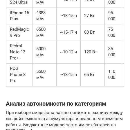
S24 Ultra
мАч
000
iPhone 15
4383
95
~13-15 ч
27 Вт
9.
Plus
мАч
000
RedMagic
6500
75
~15-17 ч
80 Вт
9.
9 Pro
мАч
000
Redmi
5000
35
Note 13
~10-12 ч
120 Вт
8.
мАч
000
Pro+
ROG
5500
110
Phone 8
~13-15 ч
65 Вт
8.
мАч
000
Pro
Анализ автономности по категориям
При выборе смартфона важно понимать разницу между
«сырой» емкостью аккумулятора и реальным временем
работы. Бюджетные модели часто имеют батареи на