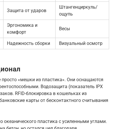
Штангенциркуль/
Защита от ударов
ощупь
Эргономика и
Весы
комфорт
Надежность сборки
Визуальный осмотр
ционал
е просто «мешки из пластика». Они оснащаются
рентоспособными. Водозащита (показатель IPX
заков. RFID-блокировка в кошельках из
банковские карты от бесконтактного считывания
го океанического пластика с усиленными углами.
на бетон, но остался цел благодаря