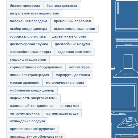
бизнес-процессы
быстрая доставка
визуальное взаимодействие
волоконная передача
временный персонал
выбор кондиционера
высоковольтные линии
городская логистика
деревянные опоры
диспетчерская служба
дисплейные модули
железобетонные опоры
кадровое агентство
классификация опор
корпоративное оборудование
летняя жара
линии электропередач
маршруты доставки
массив хранения
металлические опоры
мобильный кондиционер
надёжность энергосистемы
напольный кондиционер
опоры лэп
оптоэлектроника
организация труда
охлаждение воздуха
привлечение сотрудников
промышленное оборудование