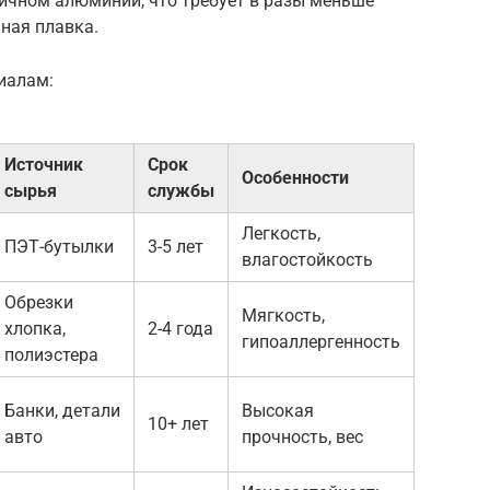
ричном алюминии, что требует в разы меньше
чная плавка.
иалам:
Источник
Срок
Особенности
сырья
службы
Легкость,
ПЭТ-бутылки
3-5 лет
влагостойкость
Обрезки
Мягкость,
хлопка,
2-4 года
гипоаллергенность
полиэстера
Банки, детали
Высокая
10+ лет
авто
прочность, вес