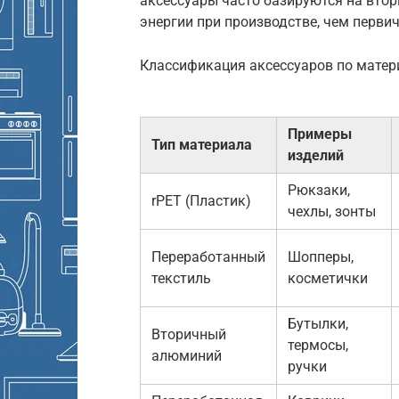
аксессуары часто базируются на вто
энергии при производстве, чем перви
Классификация аксессуаров по матер
Примеры
Тип материала
изделий
Рюкзаки,
rPET (Пластик)
чехлы, зонты
Переработанный
Шопперы,
текстиль
косметички
Бутылки,
Вторичный
термосы,
алюминий
ручки