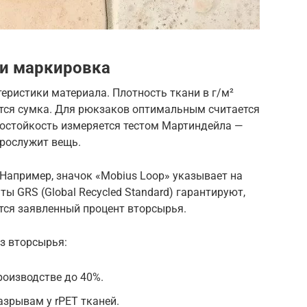
 и маркировка
еристики материала. Плотность ткани в г/м²
ется сумка. Для рюкзаков оптимальным считается
осостойкость измеряется тестом Мартиндейла —
прослужит вещь.
Например, значок «Mobius Loop» указывает на
ы GRS (Global Recycled Standard) гарантируют,
тся заявленный процент вторсырья.
з вторсырья:
оизводстве до 40%.
зрывам у rPET тканей.