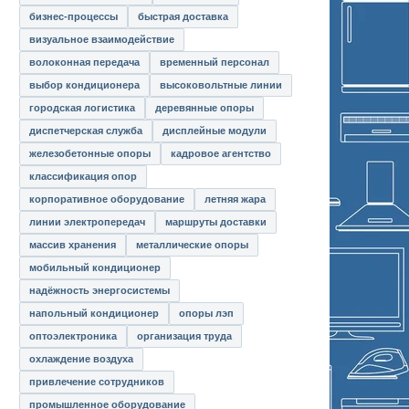
бизнес-процессы
быстрая доставка
визуальное взаимодействие
волоконная передача
временный персонал
выбор кондиционера
высоковольтные линии
городская логистика
деревянные опоры
диспетчерская служба
дисплейные модули
железобетонные опоры
кадровое агентство
классификация опор
корпоративное оборудование
летняя жара
линии электропередач
маршруты доставки
массив хранения
металлические опоры
мобильный кондиционер
надёжность энергосистемы
напольный кондиционер
опоры лэп
оптоэлектроника
организация труда
охлаждение воздуха
привлечение сотрудников
промышленное оборудование