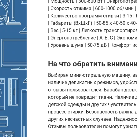
| Мощность | 300-600 Вт | Энергопотре
| Скорость отжима | 600-1000 об/мин |
| Количество программ стирки | 3-15 
| Габариты (ВхШхГ) | 50-85 x 40-50 x 
| Вес | 5-15 кг | Легкость транспортиро
| Энергопотребление | A, B, C | Эконом
| Уровень шума | 50-75 дБ | Комфорт и
На что обратить вниман
Выбирая мини-стиральную машину, ва
наличие деликатных режимов, удобств
отзывы пользователей. Барабан долже
который не повредит ткани. Наличие
детской одежды и других чувствитель
процесс стирки. Безопасность важна
других несчастных случаев. Надежнос
Отзывы пользователей помогут узнат