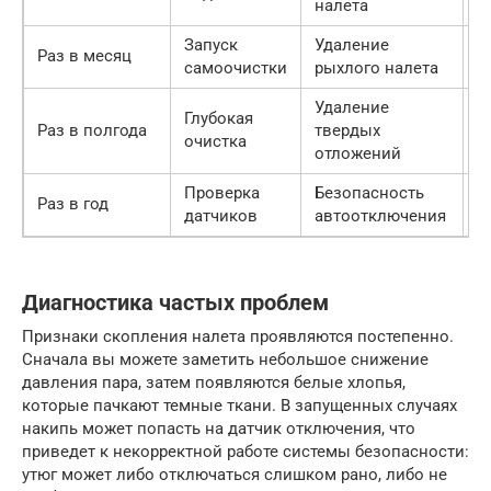
налета
Запуск
Удаление
Ф
Раз в месяц
самоочистки
рыхлого налета
C
Удаление
Глубокая
С
Раз в полгода
твердых
очистка
с
отложений
Проверка
Безопасность
В
Раз в год
датчиков
автоотключения
о
Диагностика частых проблем
Признаки скопления налета проявляются постепенно.
Сначала вы можете заметить небольшое снижение
давления пара, затем появляются белые хлопья,
которые пачкают темные ткани. В запущенных случаях
накипь может попасть на датчик отключения, что
приведет к некорректной работе системы безопасности:
утюг может либо отключаться слишком рано, либо не