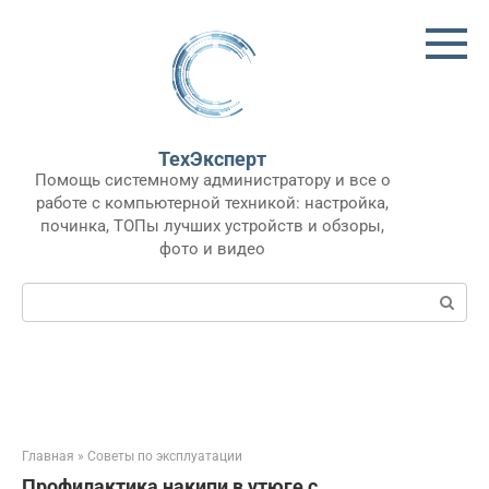
Перейти
к
контенту
ТехЭксперт
Помощь системному администратору и все о
работе с компьютерной техникой: настройка,
починка, ТОПы лучших устройств и обзоры,
фото и видео
Поиск:
Главная
»
Советы по эксплуатации
Профилактика накипи в утюге с