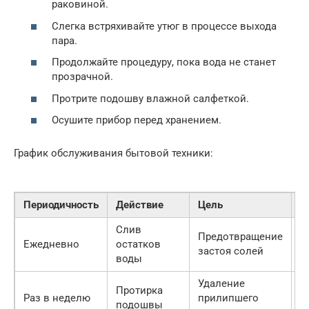
раковиной.
Слегка встряхивайте утюг в процессе выхода
пара.
Продолжайте процедуру, пока вода не станет
прозрачной.
Протрите подошву влажной салфеткой.
Осушите прибор перед хранением.
График обслуживания бытовой техники:
Периодичность
Действие
Цель
И
Слив
Предотвращение
С
Ежедневно
остатков
застоя солей
к
воды
Удаление
Протирка
Раз в неделю
прилипшего
М
подошвы