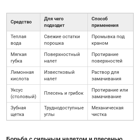
Для чего
Способ
Средство
подходит
применения
Теплая
Свежие остатки
Промывка под
вода
порошка
краном
Мягкая
Поверхностный
Протирание
губка
налет
поверхностей
Лимонная
Известковый
Раствор для
кислота
налет
замачивания
Уксус
Протирание или
Плесень и грибок
(столовый)
замачивание
Зубная
Труднодоступные
Механическая
щетка
углы
чистка
Борьба с сильным налетом и плесенью