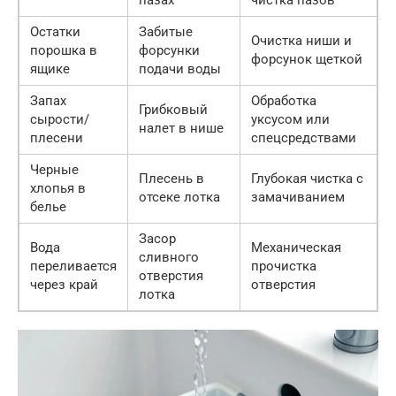
Остатки
Забитые
Очистка ниши и
порошка в
форсунки
форсунок щеткой
ящике
подачи воды
Запах
Обработка
Грибковый
сырости/
уксусом или
налет в нише
плесени
спецсредствами
Черные
Плесень в
Глубокая чистка с
хлопья в
отсеке лотка
замачиванием
белье
Засор
Вода
Механическая
сливного
переливается
прочистка
отверстия
через край
отверстия
лотка