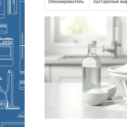
Обезжириватель
Застарелый жи