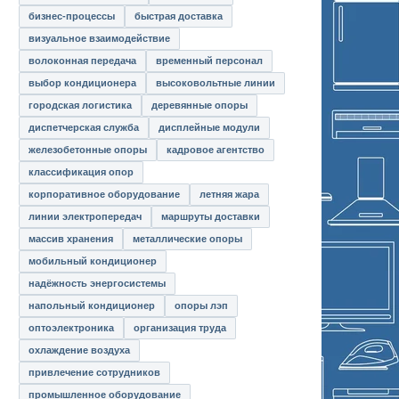
бизнес-процессы
быстрая доставка
визуальное взаимодействие
волоконная передача
временный персонал
выбор кондиционера
высоковольтные линии
городская логистика
деревянные опоры
диспетчерская служба
дисплейные модули
железобетонные опоры
кадровое агентство
классификация опор
корпоративное оборудование
летняя жара
линии электропередач
маршруты доставки
массив хранения
металлические опоры
мобильный кондиционер
надёжность энергосистемы
напольный кондиционер
опоры лэп
оптоэлектроника
организация труда
охлаждение воздуха
привлечение сотрудников
промышленное оборудование