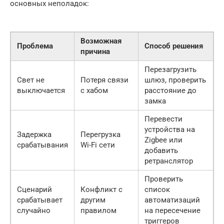
основных неполадок:
Возможная
Проблема
Способ решения
причина
Перезагрузить
Свет не
Потеря связи
шлюз, проверить
выключается
с хабом
расстояние до
замка
Перевести
устройства на
Задержка
Перегрузка
Zigbee или
срабатывания
Wi-Fi сети
добавить
ретранслятор
Проверить
Сценарий
Конфликт с
список
срабатывает
другим
автоматизаций
случайно
правилом
на пересечение
триггеров