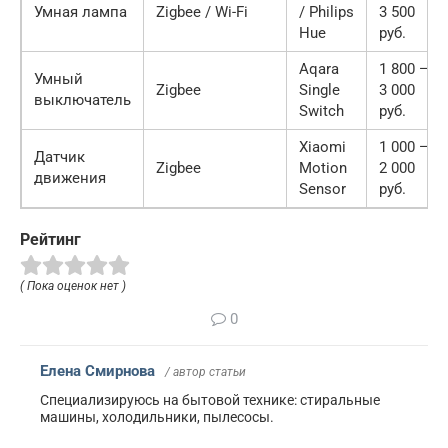
Умная лампа
Zigbee / Wi-Fi
/ Philips
3 500
Hue
руб.
Aqara
1 800 —
Умный
Zigbee
Single
3 000
выключатель
Switch
руб.
Xiaomi
1 000 —
Датчик
Zigbee
Motion
2 000
движения
Sensor
руб.
Рейтинг
( Пока оценок нет )
0
Елена Смирнова
/ автор статьи
Специализируюсь на бытовой технике: стиральные
машины, холодильники, пылесосы.