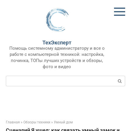
Перейти
к
контенту
ТехЭксперт
Помощь системному администратору и все о
работе с компьютерной техникой: настройка,
починка, ТОПы лучших устройств и обзоры,
фото и видео
Поиск:
Главная
»
Обзоры техники
»
Умный дом
Сценарий Я ушел: как связать умный замок и