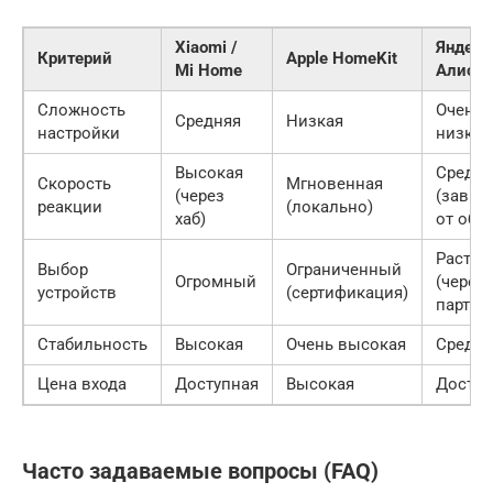
Xiaomi /
Яндекс
Критерий
Apple HomeKit
Mi Home
Алисо
Сложность
Очень
Средняя
Низкая
настройки
низкая
Высокая
Средня
Скорость
Мгновенная
(через
(завис
реакции
(локально)
хаб)
от обл
Растущ
Выбор
Ограниченный
Огромный
(через
устройств
(сертификация)
партне
Стабильность
Высокая
Очень высокая
Средня
Цена входа
Доступная
Высокая
Доступ
Часто задаваемые вопросы (FAQ)