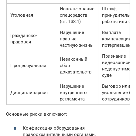
Использование
Штраф,
Уголовная
спецсредств
принудительны
(ст. 138.1)
работы или сро
Нарушение
Выплата
Гражданско-
прав на
компенсации
правовая
частную жизнь
потерпевшему
Признание
Незаконный
видеозаписи
Процессуальная
сбор
недопустимой 
доказательств
суде
Нарушение
Выговор или
Дисциплинарная
внутреннего
увольнение (дл
регламента
сотрудников)
Основные риски включают:
Конфискация оборудования
правоохранительными органами.