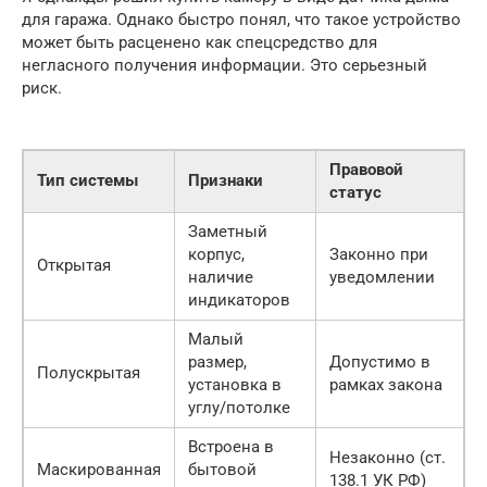
для гаража. Однако быстро понял, что такое устройство
может быть расценено как спецсредство для
негласного получения информации. Это серьезный
риск.
Правовой
Тип системы
Признаки
статус
Заметный
корпус,
Законно при
Открытая
наличие
уведомлении
индикаторов
Малый
размер,
Допустимо в
Полускрытая
установка в
рамках закона
углу/потолке
Встроена в
Незаконно (ст.
Маскированная
бытовой
138.1 УК РФ)