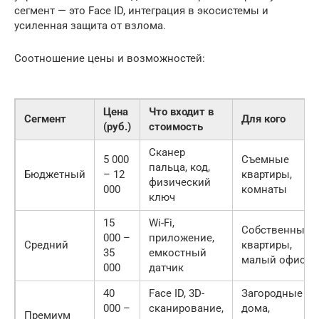
сегмент — это Face ID, интеграция в экосистемы и
усиленная защита от взлома.
Соотношение цены и возможностей:
Цена
Что входит в
Сегмент
Для кого
(руб.)
стоимость
Сканер
5 000
Съемные
пальца, код,
Бюджетный
– 12
квартиры,
физический
000
комнаты
ключ
15
Wi-Fi,
Собственные
000 –
приложение,
Средний
квартиры,
35
емкостный
малый офис
000
датчик
40
Face ID, 3D-
Загородные
000 –
сканирование,
дома,
Премиум