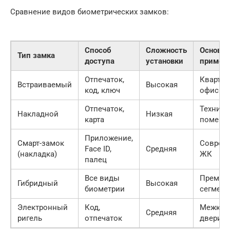
Сравнение видов биометрических замков:
Способ
Сложность
Основно
Тип замка
доступа
установки
примен
Отпечаток,
Квартир
Встраиваемый
Высокая
код, ключ
офисы
Отпечаток,
Техниче
Накладной
Низкая
карта
помеще
Приложение,
Смарт-замок
Соврем
Face ID,
Средняя
(накладка)
ЖК
палец
Все виды
Премиу
Гибридный
Высокая
биометрии
сегмент
Электронный
Код,
Межком
Средняя
ригель
отпечаток
двери