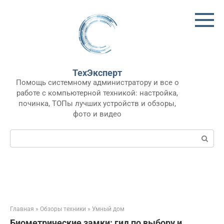
Перейти
к
контенту
ТехЭксперт
Помощь системному администратору и все о
работе с компьютерной техникой: настройка,
починка, ТОПы лучших устройств и обзоры,
фото и видео
Поиск:
Главная
»
Обзоры техники
»
Умный дом
Биометрические замки: гид по выбору и