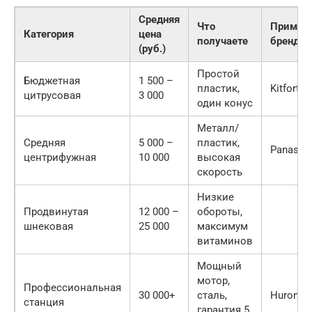
Средняя
Что
Пример
Категория
цена
получаете
бренда
(руб.)
Простой
Бюджетная
1 500 –
пластик,
Kitfort
цитрусовая
3 000
один конус
Металл/
Средняя
5 000 –
пластик,
Panason
центрифужная
10 000
высокая
скорость
Низкие
Продвинутая
12 000 –
обороты,
шнековая
25 000
максимум
витаминов
Мощный
мотор,
Профессиональная
30 000+
сталь,
Hurom
станция
гарантия 5