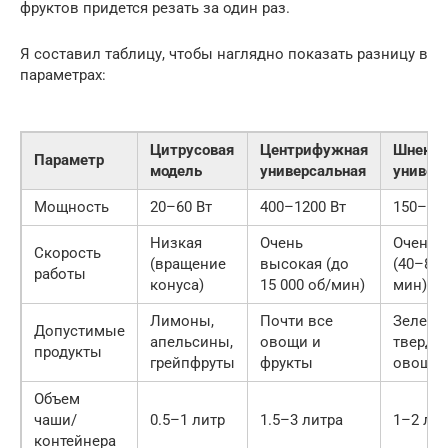
фруктов придется резать за один раз.
Я составил таблицу, чтобы наглядно показать разницу в
параметрах:
Цитрусовая
Центрифужная
Шнеков
Параметр
модель
универсальная
универ
Мощность
20–60 Вт
400–1200 Вт
150–500
Низкая
Очень
Очень 
Скорость
(вращение
высокая (до
(40–80 
работы
конуса)
15 000 об/мин)
мин)
Лимоны,
Почти все
Зелень,
Допустимые
апельсины,
овощи и
тверды
продукты
грейпфруты
фрукты
овощи
Объем
чаши/
0.5–1 литр
1.5–3 литра
1–2 ли
контейнера