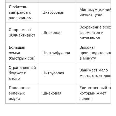
Любитель
Минимум усилий,
завтраков с
Цитрусовая
низкая цена
апельсином
Сохранение всех
Спортсмен /
Шнековая
ферментов и
ЗОЖ-активист
витаминов
Большая
Высокая
семья
Центрифужная
производительнос
(быстрый сок)
в минуту
Ограниченный
Занимает мало
бюджет и
Цитрусовая
места, стоит дешев
место
Поклонник
Единственный тип,
зеленых
Шнековая
который жмет
смузи
зелень