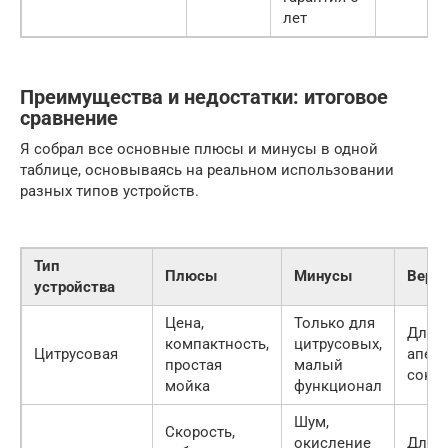
лет
Преимущества и недостатки: итоговое
сравнение
Я собрал все основные плюсы и минусы в одной
таблице, основываясь на реальном использовании
разных типов устройств.
Тип
Плюсы
Минусы
Верд
устройства
Цена,
Только для
Для 
компактность,
цитрусовых,
Цитрусовая
апел
простая
малый
сока
мойка
функционал
Шум,
Скорость,
окисление
Для 