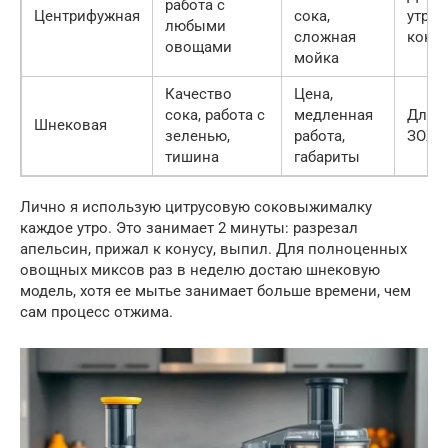
работа с
Центрифужная
сока,
утрен
любыми
сложная
кокт
овощами
мойка
Качество
Цена,
сока, работа с
медленная
Для 
Шнековая
зеленью,
работа,
ЗОЖ 
тишина
габариты
Лично я использую цитрусовую соковыжималку
каждое утро. Это занимает 2 минуты: разрезал
апельсин, прижал к конусу, выпил. Для полноценных
овощных миксов раз в неделю достаю шнековую
модель, хотя ее мытье занимает больше времени, чем
сам процесс отжима.