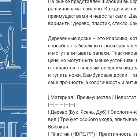
На рынке представлен широкий выбор
различных материалов. Каждый из н
преимуществами и недостатками. Да
варианты: дерево, пластик, стекло, ба
Деревянные доски – это классика, ко
способность бережно относиться к ле
и могут впитывать запахи. Пластиков
цене, но могут быть менее устойчивы
отличаются стильным внешним видом 
и тупить ножи. Бамбуковые доски – э
себе прочность, экологичность и ант
| Материал | Преимущества | Недостатк
|—|—|—|—|—|
| Дерево (Бук, Ясень, Дуб) | Экологи
вид | Требует особого ухода, впитыва
Высокая |
| Пластик (HDPE, PP) | Практичность, 