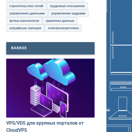
строительство сетей
трудовые отношения
управление данными
управление кадрами
флеш-накопители
хранение данных
штрафные санкции
электроэнергетика
ВАЖНОЕ
VPS/VDS для крупных порталов от
CloudVPS