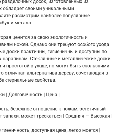
 разделочных досок, изготовленных из
их обладает своими уникальными
вайте рассмотрим наиболее популярные
мбук и металл.
торая ценится за свою экологичность и
звиям ножей. Однако они требуют особого ухода
ые доски практичны, гигиеничны и доступны по
 к царапинам. Стеклянные и металлические доски
и простотой в уходе, но могут быть скользкими
то отличная альтернатива дереву, сочетающая в
ибактериальные свойства.
и | Долговечность | Цена |
чность, бережное отношение к ножам, эстетичный
ет запахи, может трескаться | Средняя — Высокая |
гигиеничность, доступная цена, легко моется |