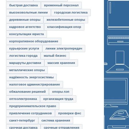
быстрая доставка
временный персонал
высоковольтные линии
городская логистика
деревянные опоры
железобетонные опоры
кадровое агентство
классификация опор
консультации юриста
корпоративное оборудование
курьерские услуги
линии электропередач
логистика города
малый бизнес
маршруты доставки
массив хранения
металлические опоры
надёжность энергосистемы
налоговое администрирование
обжалование решений
опоры лэп
оптоэлектроника
организация труда
предпринимательское право
привлечение сотрудников
проверки фнс
санкт-петербург
система хранения
срочная доставка
срочные отправления