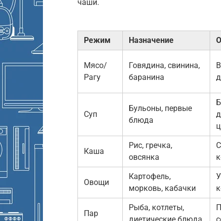
чаши.
Режим
Назначение
О
Мясо/
Говядина, свинина,
В
Рагу
баранина
д
Б
Бульоны, первые
Суп
д
блюда
ц
Рис, гречка,
С
Каша
овсянка
к
Картофель,
У
Овощи
морковь, кабачки
к
Рыба, котлеты,
П
Пар
диетические блюда
с