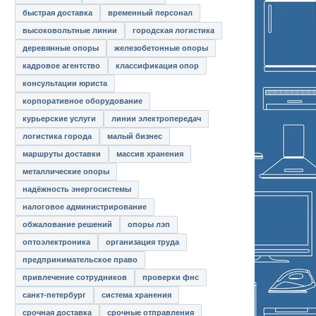
быстрая доставка
временный персонал
высоковольтные линии
городская логистика
деревянные опоры
железобетонные опоры
кадровое агентство
классификация опор
консультации юриста
корпоративное оборудование
курьерские услуги
линии электропередач
логистика города
малый бизнес
маршруты доставки
массив хранения
металлические опоры
надёжность энергосистемы
налоговое администрирование
обжалование решений
опоры лэп
оптоэлектроника
организация труда
предпринимательское право
привлечение сотрудников
проверки фнс
санкт-петербург
система хранения
срочная доставка
срочные отправления