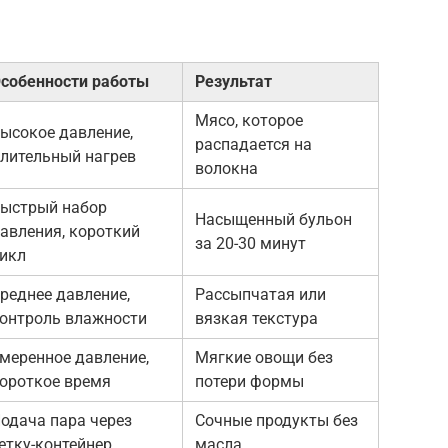
собенности работы
Результат
Мясо, которое
ысокое давление,
распадается на
лительный нагрев
волокна
ыстрый набор
Насыщенный бульон
авления, короткий
за 20-30 минут
икл
реднее давление,
Рассыпчатая или
онтроль влажности
вязкая текстура
меренное давление,
Мягкие овощи без
ороткое время
потери формы
одача пара через
Сочные продукты без
етку-контейнер
масла