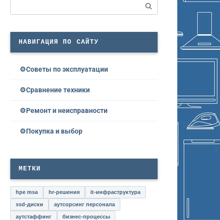
Поиск:
НАВИГАЦИЯ ПО САЙТУ
Советы по эксплуатации
Сравнение техники
Ремонт и неисправности
Покупка и выбор
МЕТКИ
hpe msa
hr-решения
it-инфраструктура
ssd-диски
аутсорсинг персонала
аутстаффинг
бизнес-процессы