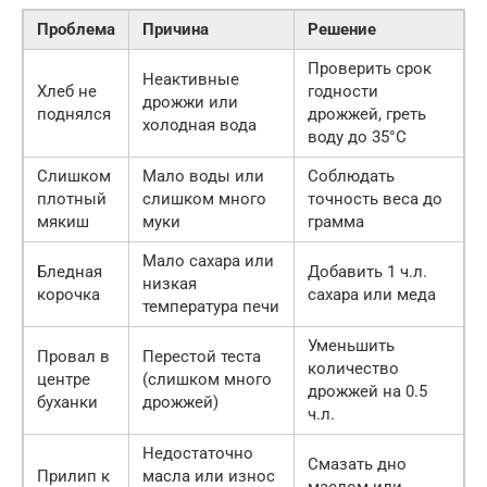
Проблема
Причина
Решение
Проверить срок
Неактивные
Хлеб не
годности
дрожжи или
поднялся
дрожжей, греть
холодная вода
воду до 35°C
Слишком
Мало воды или
Соблюдать
плотный
слишком много
точность веса до
мякиш
муки
грамма
Мало сахара или
Бледная
Добавить 1 ч.л.
низкая
корочка
сахара или меда
температура печи
Уменьшить
Провал в
Перестой теста
количество
центре
(слишком много
дрожжей на 0.5
буханки
дрожжей)
ч.л.
Недостаточно
Смазать дно
Прилип к
масла или износ