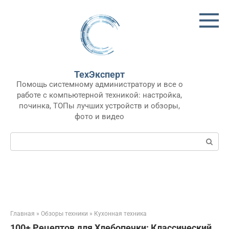
Перейти
к
контенту
ТехЭксперт
Помощь системному администратору и все о
работе с компьютерной техникой: настройка,
починка, ТОПы лучших устройств и обзоры,
фото и видео
Поиск:
Главная
»
Обзоры техники
»
Кухонная техника
100+ Рецептов для Хлебопечки: Классический