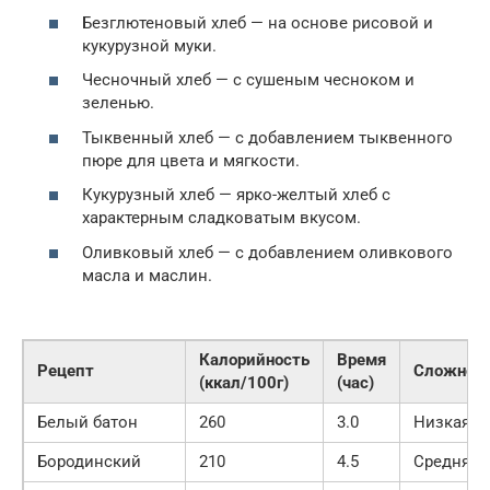
Безглютеновый хлеб — на основе рисовой и
кукурузной муки.
Чесночный хлеб — с сушеным чесноком и
зеленью.
Тыквенный хлеб — с добавлением тыквенного
пюре для цвета и мягкости.
Кукурузный хлеб — ярко-желтый хлеб с
характерным сладковатым вкусом.
Оливковый хлеб — с добавлением оливкового
масла и маслин.
Калорийность
Время
Рецепт
Сложнос
(ккал/100г)
(час)
Белый батон
260
3.0
Низкая
Бородинский
210
4.5
Средняя