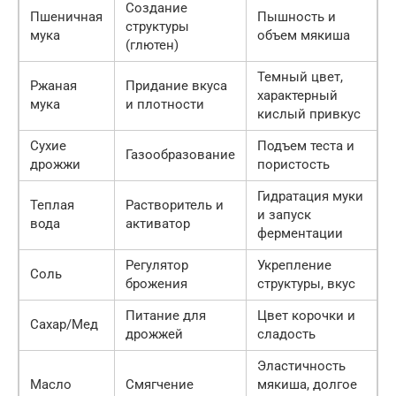
Создание
Пшеничная
Пышность и
структуры
мука
объем мякиша
(глютен)
Темный цвет,
Ржаная
Придание вкуса
характерный
мука
и плотности
кислый привкус
Сухие
Подъем теста и
Газообразование
дрожжи
пористость
Гидратация муки
Теплая
Растворитель и
и запуск
вода
активатор
ферментации
Регулятор
Укрепление
Соль
брожения
структуры, вкус
Питание для
Цвет корочки и
Сахар/Мед
дрожжей
сладость
Эластичность
Масло
Смягчение
мякиша, долгое