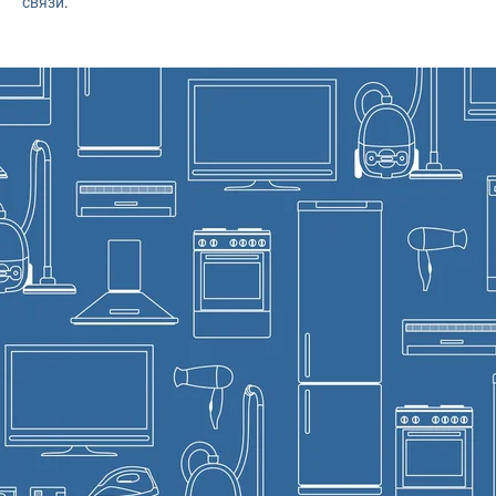
связи
.