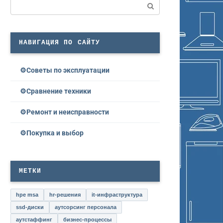
Поиск:
НАВИГАЦИЯ ПО САЙТУ
Советы по эксплуатации
Сравнение техники
Ремонт и неисправности
Покупка и выбор
МЕТКИ
hpe msa
hr-решения
it-инфраструктура
ssd-диски
аутсорсинг персонала
аутстаффинг
бизнес-процессы