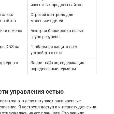
известных вредных сайтов
только
Строгий контроль для
х сайтов
маленьких детей
ики в меню
Быстрая блокировка целых
групп ресурсов
ов DNS на
Глобальная защита всех
устройств в сети
аркеров в
Запрет сайтов, содержащих
определенные термины
ти управления сетью
достаточно, в дело вступают расширенные
писание. Я настроил доступ к интернету для сына
и отключалась на его планшете. Это решило