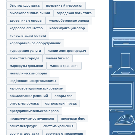
быстрая доставка
временный персонал
высоковольтные линии
городская логистика
деревянные опоры
железобетонные опоры
кадровое агентство
классификация опор
консультации юриста
корпоративное оборудование
курьерские услуги
линии электропередач
логистика города
малый бизнес
маршруты доставки
массив хранения
металлические опоры
надёжность энергосистемы
налоговое администрирование
обжалование решений
опоры лэп
оптоэлектроника
организация труда
предпринимательское право
привлечение сотрудников
проверки фнс
санкт-петербург
система хранения
срочная доставка
срочные отправления