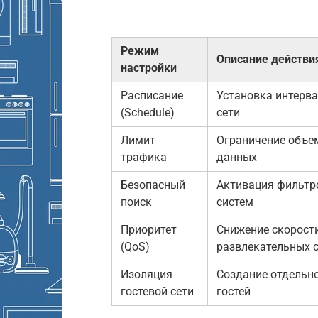
Режим
Описание действи
настройки
Расписание
Установка интерв
(Schedule)
сети
Лимит
Ограничение объе
трафика
данных
Безопасный
Активация фильтр
поиск
систем
Приоритет
Снижение скорост
(QoS)
развлекательных 
Изоляция
Создание отдельно
гостевой сети
гостей