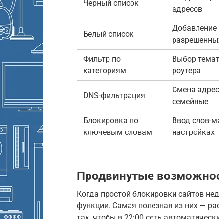
Черный список
адресов
Добавление 
Белый список
разрешенны
Фильтр по
Выбор темат
категориям
роутера
Смена адрес
DNS-фильтрация
семейные
Блокировка по
Ввод слов-м
ключевым словам
настройках
Продвинутые возможнос
Когда простой блокировки сайтов не
функции. Самая полезная из них — рас
так, чтобы в 22:00 сеть автоматическ