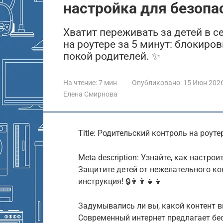
настройка для безопа
Хватит переживать за детей в с
на роутере за 5 минут: блокиро
покой родителей. ✨
На чтение:
7 мин
Опубликовано:
15 Июн 202
Елена Смирнова
Title: Родительский контроль на роут
Meta description: Узнайте, как настр
Защитите детей от нежелательного ко
инструкция! 🔒👨‍👩‍👧‍👦
Задумывались ли вы, какой контент в
Современный интернет предлагает бе