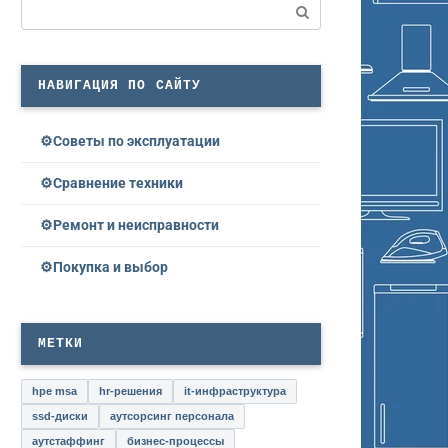
Поиск:
НАВИГАЦИЯ ПО САЙТУ
Советы по эксплуатации
Сравнение техники
Ремонт и неисправности
Покупка и выбор
МЕТКИ
hpe msa
hr-решения
it-инфраструктура
ssd-диски
аутсорсинг персонала
аутстаффинг
бизнес-процессы