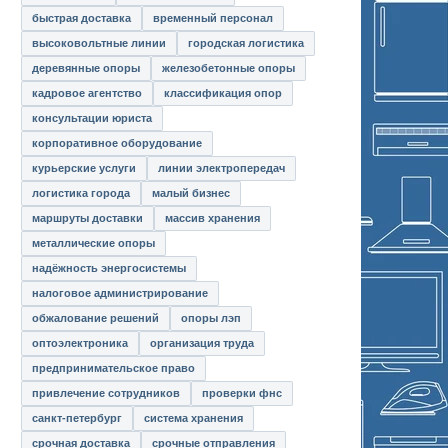
быстрая доставка
временный персонал
высоковольтные линии
городская логистика
деревянные опоры
железобетонные опоры
кадровое агентство
классификация опор
консультации юриста
корпоративное оборудование
курьерские услуги
линии электропередач
логистика города
малый бизнес
маршруты доставки
массив хранения
металлические опоры
надёжность энергосистемы
налоговое администрирование
обжалование решений
опоры лэп
оптоэлектроника
организация труда
предпринимательское право
привлечение сотрудников
проверки фнс
санкт-петербург
система хранения
срочная доставка
срочные отправления