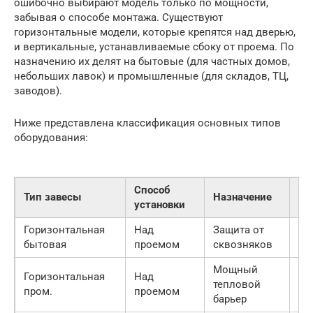
ошибочно выбирают модель только по мощности,
забывая о способе монтажа. Существуют
горизонтальные модели, которые крепятся над дверью,
и вертикальные, устанавливаемые сбоку от проема. По
назначению их делят на бытовые (для частных домов,
небольших лавок) и промышленные (для складов, ТЦ,
заводов).
Ниже представлена классификация основных типов
оборудования:
Способ
Ди
Тип завесы
Назначение
установки
мо
Горизонтальная
Над
Защита от
2–
бытовая
проемом
сквозняков
Мощный
Горизонтальная
Над
тепловой
10
пром.
проемом
барьер