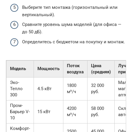
Выберите тип монтажа (горизонтальный или
вертикальный).
Сравните уровень шума моделей (для офиса —
до 50 дБ).
Определитесь с бюджетом на покупку и монтаж.
Поток
Цена
Лучше
Модель
Мощность
воздуха
(средняя)
приме
Эко-
Малы
1800
32 000
Тепло
4.5 кВт
магаз
м³/ч
руб.
300
аптек
Пром-
4200
58 000
Склад
Барьер V-
15 кВт
м³/ч
руб.
автос
10
Комфорт-
2500
45 000
Офисы