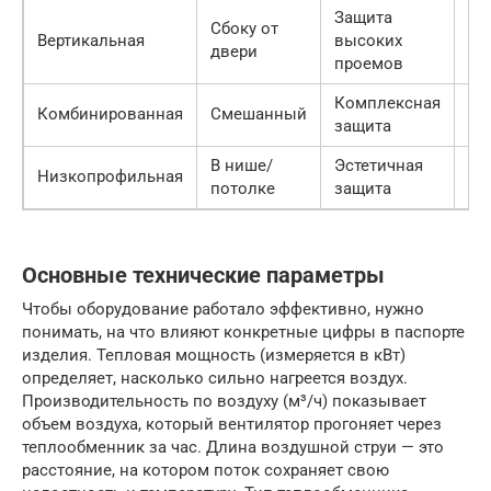
Защита
Сбоку от
Вертикальная
высоких
5–
двери
проемов
Комплексная
Комбинированная
Смешанный
15
защита
В нише/
Эстетичная
Низкопрофильная
3–
потолке
защита
Основные технические параметры
Чтобы оборудование работало эффективно, нужно
понимать, на что влияют конкретные цифры в паспорте
изделия. Тепловая мощность (измеряется в кВт)
определяет, насколько сильно нагреется воздух.
Производительность по воздуху (м³/ч) показывает
объем воздуха, который вентилятор прогоняет через
теплообменник за час. Длина воздушной струи — это
расстояние, на котором поток сохраняет свою