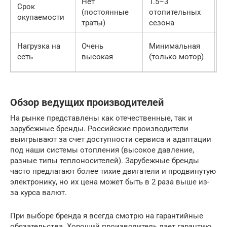
Нет
1.5–3
В
Срок
(постоянные
отопительных
д
окупаемости
траты)
сезона
э
Н
Нагрузка на
Очень
Минимальная
у
сеть
высокая
(только мотор)
п
Обзор ведущих производителей
На рынке представлены как отечественные, так и
зарубежные бренды. Российские производители
выигрывают за счет доступности сервиса и адаптации
под наши системы отопления (высокое давление,
разные типы теплоносителей). Зарубежные бренды
часто предлагают более тихие двигатели и продвинутую
электронику, но их цена может быть в 2 раза выше из-
за курса валют.
При выборе бренда я всегда смотрю на гарантийные
обязательства. Хороший производитель дает гарантию