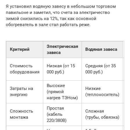
Я установил водяную завесу в небольшом торговом
павильоне и заметил, что счета за электричество
зимой снизились на 12%, так как основной
обогреватель в зале стал работать реже.
Электрическая
Критерий
Водяная завеса
завеса
В
Стоимость
Низкая (от 15
Средняя (от 35
д
оборудования
000 руб.)
000 руб.)
с
Высокие
В
Затраты на
Низкие
(прямой
в
энергию
(теплоноситель)
нагрев ТЭНом)
4
Простая
Сложность
Сложная
Т
(кабель
монтажа
(трубы, обвязка)
с
220/380В)