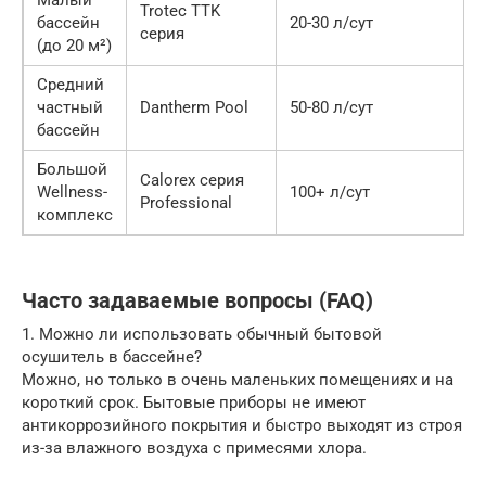
Малый
Trotec TTK
бассейн
20-30 л/сут
серия
0
(до 20 м²)
Средний
частный
Dantherm Pool
50-80 л/сут
бассейн
р
Большой
Calorex серия
Wellness-
100+ л/сут
Professional
р
комплекс
Часто задаваемые вопросы (FAQ)
1. Можно ли использовать обычный бытовой
осушитель в бассейне?
Можно, но только в очень маленьких помещениях и на
короткий срок. Бытовые приборы не имеют
антикоррозийного покрытия и быстро выходят из строя
из-за влажного воздуха с примесями хлора.