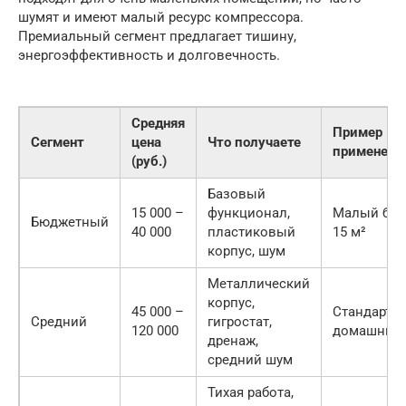
шумят и имеют малый ресурс компрессора.
Премиальный сегмент предлагает тишину,
энергоэффективность и долговечность.
Средняя
Пример
Сегмент
цена
Что получаете
применени
(руб.)
Базовый
15 000 –
функционал,
Малый бас
Бюджетный
40 000
пластиковый
15 м²
корпус, шум
Металлический
корпус,
45 000 –
Стандартн
Средний
гигростат,
120 000
домашний 
дренаж,
средний шум
Тихая работа,