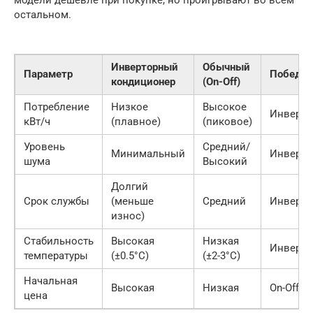
модели дешевле при покупке, но проигрывают во всем
остальном.
Инверторный
Обычный
Параметр
Победит
кондиционер
(On-Off)
Потребление
Низкое
Высокое
Инверто
кВт/ч
(плавное)
(пиковое)
Уровень
Средний/
Минимальный
Инверто
шума
Высокий
Долгий
Срок службы
(меньше
Средний
Инверто
износ)
Стабильность
Высокая
Низкая
Инверто
температуры
(±0.5°C)
(±2-3°C)
Начальная
Высокая
Низкая
On-Off
цена