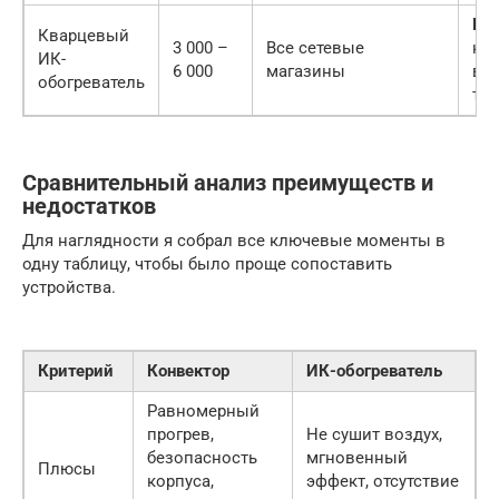
Бы
Кварцевый
3 000 –
Все сетевые
наг
ИК-
6 000
магазины
вы
обогреватель
тем
Сравнительный анализ преимуществ и
недостатков
Для наглядности я собрал все ключевые моменты в
одну таблицу, чтобы было проще сопоставить
устройства.
Критерий
Конвектор
ИК-обогреватель
Равномерный
прогрев,
Не сушит воздух,
безопасность
мгновенный
Плюсы
корпуса,
эффект, отсутствие