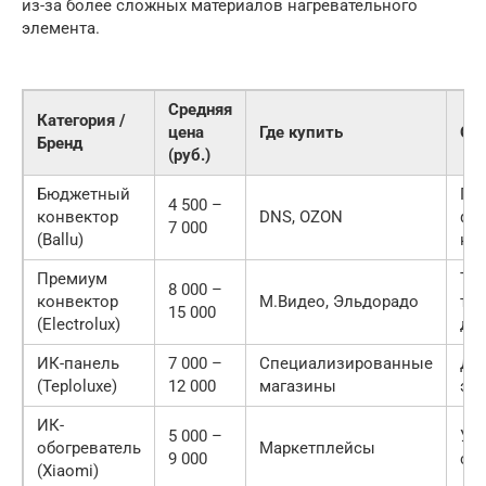
из-за более сложных материалов нагревательного
элемента.
Средняя
Категория /
цена
Где купить
Ос
Бренд
(руб.)
Бюджетный
Пр
4 500 –
конвектор
DNS, OZON
фу
7 000
(Ballu)
на
Премиум
То
8 000 –
конвектор
М.Видео, Эльдорадо
тер
15 000
(Electrolux)
ди
ИК-панель
7 000 –
Специализированные
До
(Teploluxe)
12 000
магазины
эст
ИК-
5 000 –
Уп
обогреватель
Маркетплейсы
9 000
см
(Xiaomi)