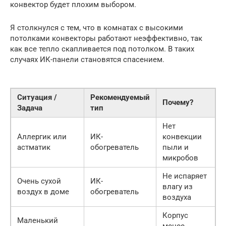
конвектор будет плохим выбором.
Я столкнулся с тем, что в комнатах с высокими
потолками конвекторы работают неэффективно, так
как все тепло скапливается под потолком. В таких
случаях ИК-панели становятся спасением.
Ситуация /
Рекомендуемый
Почему?
Задача
тип
Нет
Аллергик или
ИК-
конвекции
астматик
обогреватель
пыли и
микробов
Не испаряет
Очень сухой
ИК-
влагу из
воздух в доме
обогреватель
воздуха
Корпус
Маленький
менее