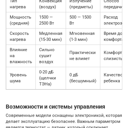
Тип
Конвекция
Излучение
Способ
нагрева
(воздух)
(предметы)
передачи т
Мощность
1500 —
500 — 1500
Расход
(средняя)
2500 Вт
Вт
электроэне
Скорость
Медленная
Мгновенная
Время до
нагрева
(15-30 мин)
(1-3 мин)
комфорта
Влияние
Сильно
Практически
Комфорт
на
сушит
не влияет
слизистых
влажность
воздух
0-20 дБ
Уровень
0 дБ
Качество с
(щелчки
шума
(бесшумный)
ребенка
ТЭНа)
Возможности и системы управления
Современные модели оснащены электроникой, которая
делает эксплуатацию безопаснее. Важным параметром
является термостат — датчик, который отключает