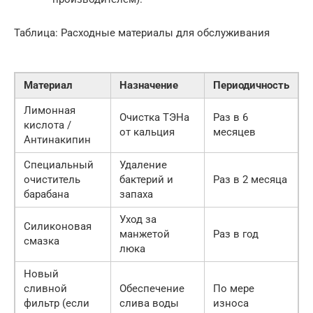
Таблица: Расходные материалы для обслуживания
Материал
Назначение
Периодичность
Лимонная
Очистка ТЭНа
Раз в 6
кислота /
от кальция
месяцев
Антинакипин
Специальный
Удаление
очиститель
бактерий и
Раз в 2 месяца
барабана
запаха
Уход за
Силиконовая
манжетой
Раз в год
смазка
люка
Новый
сливной
Обеспечение
По мере
фильтр (если
слива воды
износа