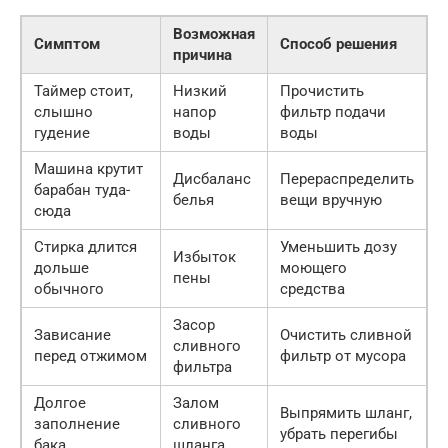
Возможная
Симптом
Способ решения
причина
Таймер стоит,
Низкий
Прочистить
слышно
напор
фильтр подачи
гудение
воды
воды
Машина крутит
Дисбаланс
Перераспределить
барабан туда-
белья
вещи вручную
сюда
Стирка длится
Уменьшить дозу
Избыток
дольше
моющего
пены
обычного
средства
Засор
Зависание
Очистить сливной
сливного
перед отжимом
фильтр от мусора
фильтра
Долгое
Залом
Выпрямить шланг,
заполнение
сливного
убрать перегибы
бака
шланга