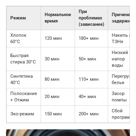
При
Нормальное
Причина
Режим
проблемах
время
задержки
(зависание)
Хлопок
Накипь на
120 мин
180+ мин
60°C
ТЭНе
Низкий
Быстрая
30 мин
50+ мин
напор
стирка 30°C
воды
Синтетика
Перегруз
80 мин
110+ мин
40°C
белья
Полоскание
Засор
20 мин
40+ мин
+ Отжим
помпы
Сбой
Эко-режим
150 мин
200+ мин
программ