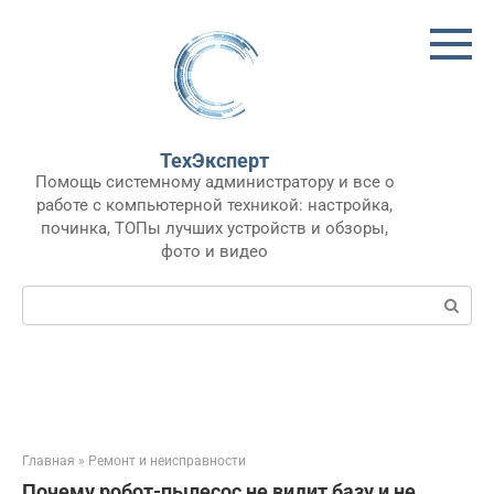
Перейти
к
контенту
ТехЭксперт
Помощь системному администратору и все о
работе с компьютерной техникой: настройка,
починка, ТОПы лучших устройств и обзоры,
фото и видео
Поиск:
Главная
»
Ремонт и неисправности
Почему робот-пылесос не видит базу и не