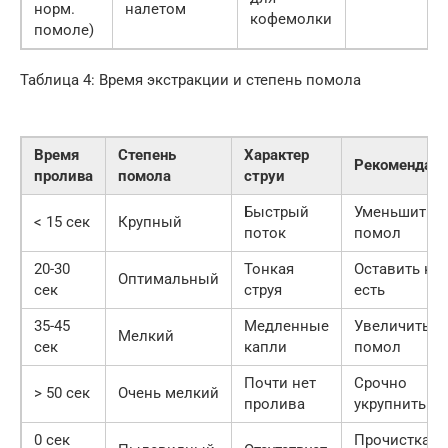
норм.
налетом
кофемолки
помоле)
Таблица 4: Время экстракции и степень помола
Время
Степень
Характер
Рекомендац
пролива
помола
струи
Быстрый
Уменьшить
< 15 сек
Крупный
поток
помол
20-30
Тонкая
Оставить как
Оптимальный
сек
струя
есть
35-45
Медленные
Увеличить
Мелкий
сек
капли
помол
Почти нет
Срочно
> 50 сек
Очень мелкий
пролива
укрупнить
0 сек
Прочистка