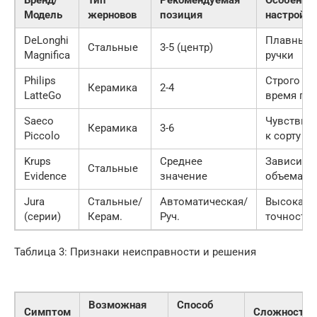
Модель
жерновов
позиция
настройк
DeLonghi
Плавный 
Стальные
3-5 (центр)
Magnifica
ручки
Philips
Строго во
Керамика
2-4
LatteGo
время по
Saeco
Чувствит
Керамика
3-6
Piccolo
к сорту
Krups
Среднее
Зависит о
Стальные
Evidence
значение
объема ч
Jura
Стальные/
Автоматическая/
Высокая
(серии)
Керам.
Руч.
точность
Таблица 3: Признаки неисправности и решения
Возможная
Способ
Симптом
Сложность