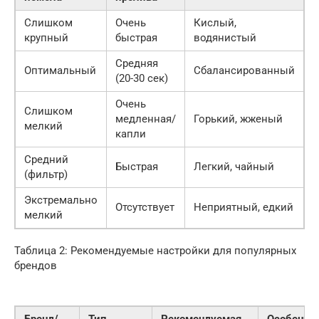
Слишком
Очень
Кислый,
Н
крупный
быстрая
водянистый
Средняя
Оптимальный
Сбалансированный
В
(20-30 сек)
Очень
Слишком
медленная/
Горький, жженый
И
мелкий
капли
Средний
Быстрая
Легкий, чайный
С
(фильтр)
Экстремально
Отсутствует
Неприятный, едкий
К
мелкий
Таблица 2: Рекомендуемые настройки для популярных
брендов
Бренд/
Тип
Рекомендуемая
Особенно