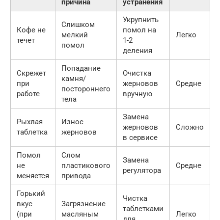
причина
устранения
Укрупнить
Слишком
Кофе не
помол на
мелкий
Легко
течет
1-2
помол
деления
Попадание
Скрежет
Очистка
камня/
при
жерновов
Средне
постороннего
работе
вручную
тела
Замена
Рыхлая
Износ
жерновов
Сложно
таблетка
жерновов
в сервисе
Помол
Слом
Замена
не
пластикового
Средне
регулятора
меняется
привода
Горький
Чистка
вкус
Загрязнение
таблетками
(при
масляным
Легко
для