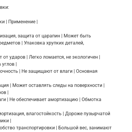
вки:
ки | Применение |
тизация, защита от царапин | Может быть
едметов | Упаковка хрупких деталей,
 от ударов | Легко ломается, не экологичен |
 углов |
рочность | Не защищают от влаги | Основная
ция | Может оставлять следы на поверхности |
ов |
лаги | Не обеспечивает амортизацию | Обмотка
мортизация, влагостойкость | Дороже пузырчатой
ики |
добство транспортировки | Большой вес, занимают