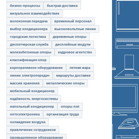
бизнес-процессы
быстрая доставка
визуальное взаимодействие
волоконная передача
временный персонал
выбор кондиционера
высоковольтные линии
городская логистика
деревянные опоры
диспетчерская служба
дисплейные модули
железобетонные опоры
кадровое агентство
классификация опор
корпоративное оборудование
летняя жара
линии электропередач
маршруты доставки
массив хранения
металлические опоры
мобильный кондиционер
надёжность энергосистемы
напольный кондиционер
опоры лэп
оптоэлектроника
организация труда
охлаждение воздуха
привлечение сотрудников
промышленное оборудование