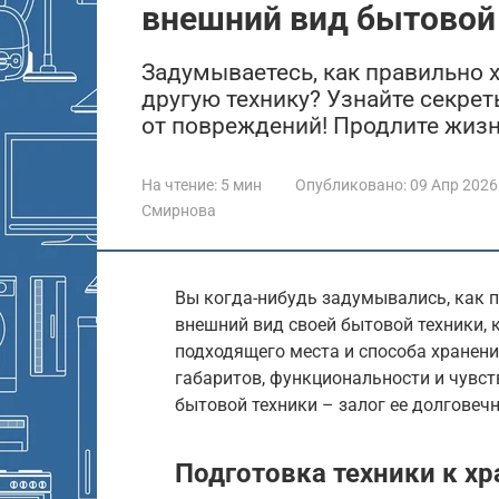
внешний вид бытовой
Задумываетесь, как правильно х
другую технику? Узнайте секре
от повреждений! Продлите жиз
На чтение:
5 мин
Опубликовано:
09 Апр 2026
Смирнова
Вы когда-нибудь задумывались, как 
внешний вид своей бытовой техники, 
подходящего места и способа хранени
габаритов, функциональности и чувст
бытовой техники – залог ее долговеч
Подготовка техники к х