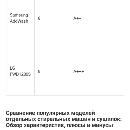
Samsung
8
A++
1
AddWash
LG
8
A+++
1
FWD1280S
Сравнение популярных моделей
отдельных стиральных машин и сушилок:
Обзор характеристик, плюсы и минусы