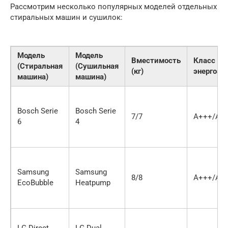
Рассмотрим несколько популярных моделей отдельных
стиральных машин и сушилок:
Модель
Модель
Вместимость
Класс
(Стиральная
(Сушильная
(кг)
энергоэф
машина)
машина)
Bosch Serie
Bosch Serie
7/7
A+++/A+
6
4
Samsung
Samsung
8/8
A+++/A+
EcoBubble
Heatpump