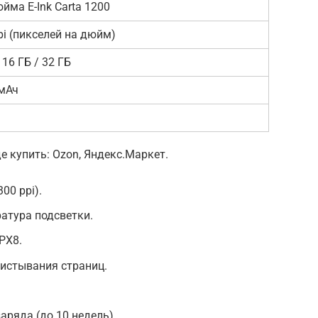
юйма E-Ink Carta 1200
pi (пикселей на дюйм)
 16 ГБ / 32 ГБ
мАч
де купить: Ozon, Яндекс.Маркет.
00 ppi).
атура подсветки.
PX8.
истывания страниц.
.
аряда (до 10 недель).