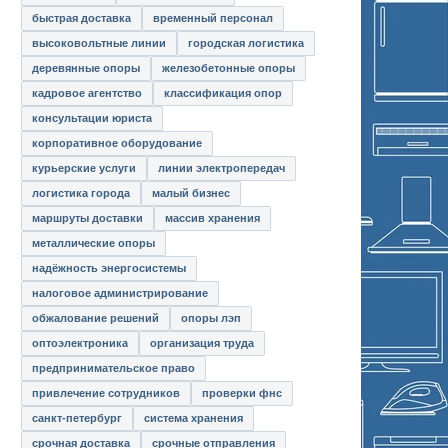
быстрая доставка
временный персонал
высоковольтные линии
городская логистика
деревянные опоры
железобетонные опоры
кадровое агентство
классификация опор
консультации юриста
корпоративное оборудование
курьерские услуги
линии электропередач
логистика города
малый бизнес
маршруты доставки
массив хранения
металлические опоры
надёжность энергосистемы
налоговое администрирование
обжалование решений
опоры лэп
оптоэлектроника
организация труда
предпринимательское право
привлечение сотрудников
проверки фнс
санкт-петербург
система хранения
срочная доставка
срочные отправления