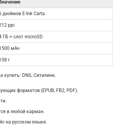
Значение
6 дюймов E-Ink Carta
212 ppi
4 ГБ + слот microSD
1500 мАч
158 г
де купить: DNS, Ситилинк.
ующих форматов (EPUB, FB2, PDF).
ти.
ся в любой карман.
с на русском языке.