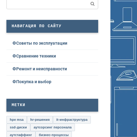
Поиск:
НАВИГАЦИЯ ПО САЙТУ
Советы по эксплуатации
Сравнение техники
Ремонт и неисправности
Покупка и выбор
МЕТКИ
hpe msa
hr-решения
it-инфраструктура
ssd-диски
аутсорсинг персонала
аутстаффинг
бизнес-процессы