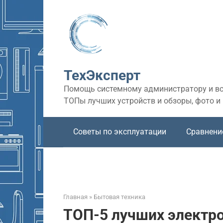
Перейти
к
контенту
ТехЭксперт
Помощь системному администратору и все
ТОПы лучших устройств и обзоры, фото и
Советы по эксплуатации
Сравнени
Главная
»
Бытовая техника
ТОП-5 лучших электро