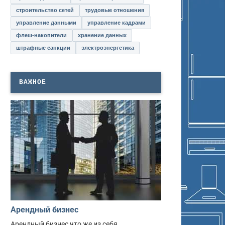
строительство сетей
трудовые отношения
управление данными
управление кадрами
флеш-накопители
хранение данных
штрафные санкции
электроэнергетика
ВАЖНОЕ
Арендный бизнес
Арендный бизнес что же из себя